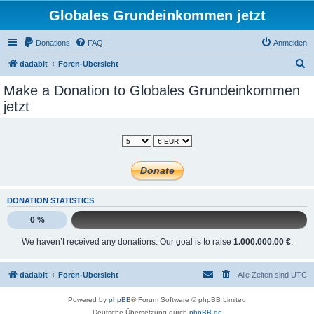
Globales Grundeinkommen jetzt
Donations
FAQ
Anmelden
S
dadabit
Foren-Übersicht
u
Make a Donation to Globales Grundeinkommen
c
jetzt
h
e
DONATION STATISTICS
0 %
We haven’t received any donations. Our goal is to raise
1.000.000,00 €
.
dadabit
Foren-Übersicht
Alle Zeiten sind
UTC
Powered by
phpBB
® Forum Software © phpBB Limited
Deutsche Übersetzung durch
phpBB.de