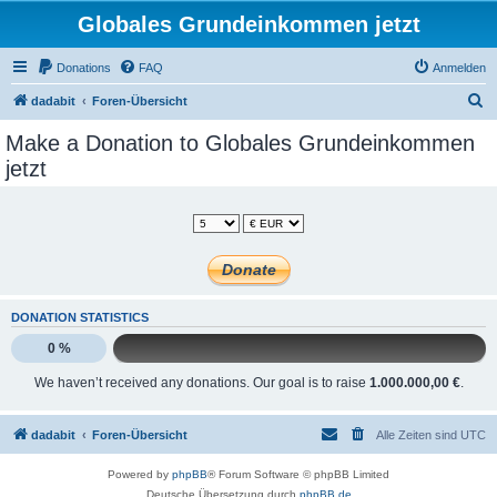
Globales Grundeinkommen jetzt
Donations
FAQ
Anmelden
S
dadabit
Foren-Übersicht
u
Make a Donation to Globales Grundeinkommen
c
jetzt
h
e
DONATION STATISTICS
0 %
We haven’t received any donations. Our goal is to raise
1.000.000,00 €
.
dadabit
Foren-Übersicht
Alle Zeiten sind
UTC
Powered by
phpBB
® Forum Software © phpBB Limited
Deutsche Übersetzung durch
phpBB.de