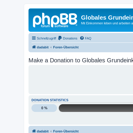
Globales Grundei
Mit Einkommen leben und arbeiten an
Schnellzugriff
Donations
FAQ
dadabit
Foren-Übersicht
Make a Donation to Globales Grundein
DONATION STATISTICS
0 %
dadabit
Foren-Übersicht