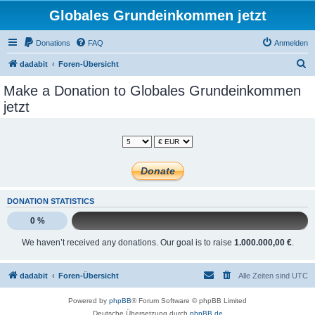
Globales Grundeinkommen jetzt
Donations
FAQ
Anmelden
S
dadabit
Foren-Übersicht
u
Make a Donation to Globales Grundeinkommen
c
jetzt
h
e
DONATION STATISTICS
0 %
We haven’t received any donations. Our goal is to raise
1.000.000,00 €
.
dadabit
Foren-Übersicht
Alle Zeiten sind
UTC
Powered by
phpBB
® Forum Software © phpBB Limited
Deutsche Übersetzung durch
phpBB.de