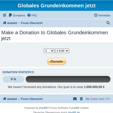
Globales Grundeinkommen jetzt
Donations
FAQ
Anmelden
S
dadabit
Foren-Übersicht
u
Make a Donation to Globales Grundeinkommen
c
jetzt
h
e
DONATION STATISTICS
0 %
We haven’t received any donations. Our goal is to raise
1.000.000,00 €
.
dadabit
Foren-Übersicht
Alle Zeiten sind
UTC
Powered by
phpBB
® Forum Software © phpBB Limited
Deutsche Übersetzung durch
phpBB.de