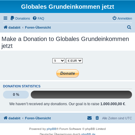
Globales Grundeinkommen jetzt
Donations
FAQ
Anmelden
S
dadabit
Foren-Übersicht
u
Make a Donation to Globales Grundeinkommen
c
jetzt
h
e
DONATION STATISTICS
0 %
We haven’t received any donations. Our goal is to raise
1.000.000,00 €
.
dadabit
Foren-Übersicht
Alle Zeiten sind
UTC
Powered by
phpBB
® Forum Software © phpBB Limited
Deutsche Übersetzung durch
phpBB.de