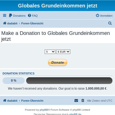
Globales Grundeinkommen jetzt
Donations
FAQ
Anmelden
S
dadabit
Foren-Übersicht
u
Make a Donation to Globales Grundeinkommen
c
jetzt
h
e
DONATION STATISTICS
0 %
We haven’t received any donations. Our goal is to raise
1.000.000,00 €
.
dadabit
Foren-Übersicht
Alle Zeiten sind
UTC
Powered by
phpBB
® Forum Software © phpBB Limited
Deutsche Übersetzung durch
phpBB.de