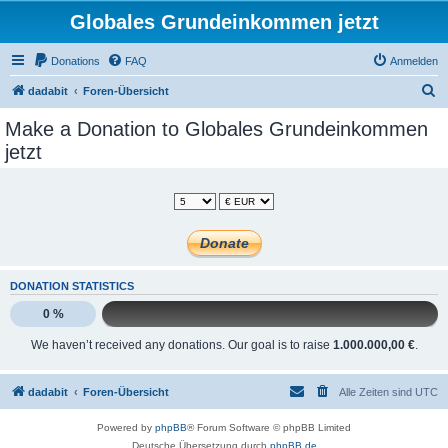
Globales Grundeinkommen jetzt
Donations
FAQ
Anmelden
S
dadabit
Foren-Übersicht
u
Make a Donation to Globales Grundeinkommen
c
jetzt
h
e
DONATION STATISTICS
0 %
We haven’t received any donations. Our goal is to raise
1.000.000,00 €
.
dadabit
Foren-Übersicht
Alle Zeiten sind
UTC
Powered by
phpBB
® Forum Software © phpBB Limited
Deutsche Übersetzung durch
phpBB.de