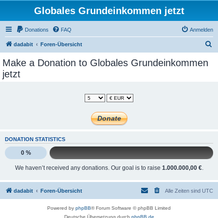
Globales Grundeinkommen jetzt
Donations
FAQ
Anmelden
S
dadabit
Foren-Übersicht
u
Make a Donation to Globales Grundeinkommen
c
jetzt
h
e
DONATION STATISTICS
0 %
We haven’t received any donations. Our goal is to raise
1.000.000,00 €
.
dadabit
Foren-Übersicht
Alle Zeiten sind
UTC
Powered by
phpBB
® Forum Software © phpBB Limited
Deutsche Übersetzung durch
phpBB.de