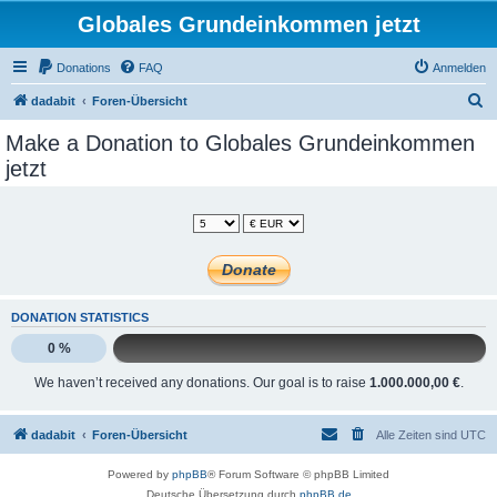
Globales Grundeinkommen jetzt
Donations
FAQ
Anmelden
S
dadabit
Foren-Übersicht
u
Make a Donation to Globales Grundeinkommen
c
jetzt
h
e
DONATION STATISTICS
0 %
We haven’t received any donations. Our goal is to raise
1.000.000,00 €
.
dadabit
Foren-Übersicht
Alle Zeiten sind
UTC
Powered by
phpBB
® Forum Software © phpBB Limited
Deutsche Übersetzung durch
phpBB.de