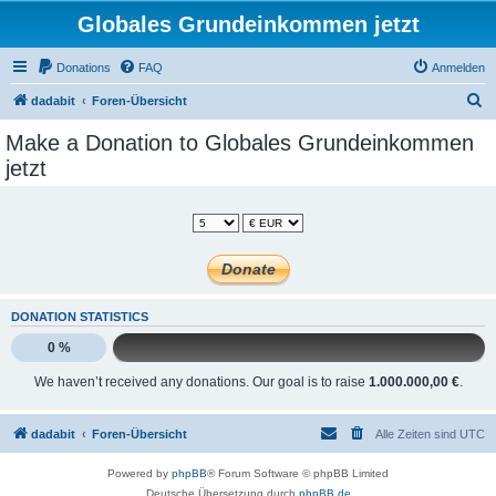
Globales Grundeinkommen jetzt
Donations
FAQ
Anmelden
S
dadabit
Foren-Übersicht
u
Make a Donation to Globales Grundeinkommen
c
jetzt
h
e
DONATION STATISTICS
0 %
We haven’t received any donations. Our goal is to raise
1.000.000,00 €
.
dadabit
Foren-Übersicht
Alle Zeiten sind
UTC
Powered by
phpBB
® Forum Software © phpBB Limited
Deutsche Übersetzung durch
phpBB.de