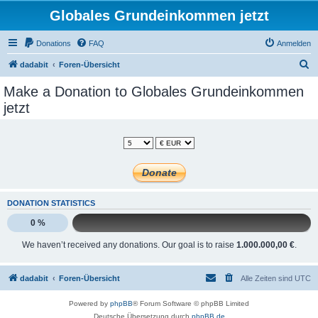
Globales Grundeinkommen jetzt
Donations
FAQ
Anmelden
S
dadabit
Foren-Übersicht
u
Make a Donation to Globales Grundeinkommen
c
jetzt
h
e
DONATION STATISTICS
0 %
We haven’t received any donations. Our goal is to raise
1.000.000,00 €
.
dadabit
Foren-Übersicht
Alle Zeiten sind
UTC
Powered by
phpBB
® Forum Software © phpBB Limited
Deutsche Übersetzung durch
phpBB.de