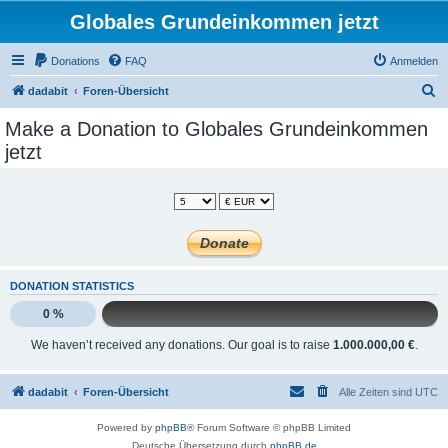
Globales Grundeinkommen jetzt
Donations
FAQ
Anmelden
S
dadabit
Foren-Übersicht
u
Make a Donation to Globales Grundeinkommen
c
jetzt
h
e
DONATION STATISTICS
0 %
We haven’t received any donations. Our goal is to raise
1.000.000,00 €
.
dadabit
Foren-Übersicht
Alle Zeiten sind
UTC
Powered by
phpBB
® Forum Software © phpBB Limited
Deutsche Übersetzung durch
phpBB.de