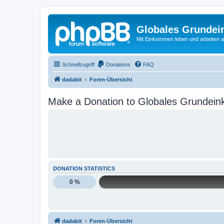
Globales Grundei
Mit Einkommen leben und arbeiten an
Schnellzugriff
Donations
FAQ
dadabit
Foren-Übersicht
Make a Donation to Globales Grundein
DONATION STATISTICS
0 %
dadabit
Foren-Übersicht