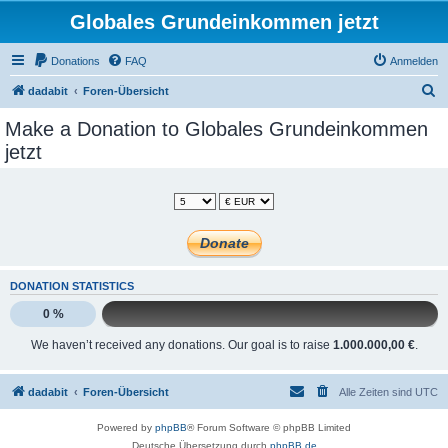
Globales Grundeinkommen jetzt
Donations
FAQ
Anmelden
S
dadabit
Foren-Übersicht
u
Make a Donation to Globales Grundeinkommen
c
jetzt
h
e
DONATION STATISTICS
0 %
We haven’t received any donations. Our goal is to raise
1.000.000,00 €
.
dadabit
Foren-Übersicht
Alle Zeiten sind
UTC
Powered by
phpBB
® Forum Software © phpBB Limited
Deutsche Übersetzung durch
phpBB.de