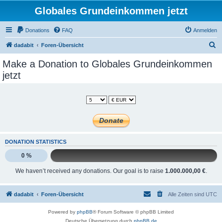
Globales Grundeinkommen jetzt
Donations
FAQ
Anmelden
S
dadabit
Foren-Übersicht
u
Make a Donation to Globales Grundeinkommen
c
jetzt
h
e
DONATION STATISTICS
0 %
We haven’t received any donations. Our goal is to raise
1.000.000,00 €
.
dadabit
Foren-Übersicht
Alle Zeiten sind
UTC
Powered by
phpBB
® Forum Software © phpBB Limited
Deutsche Übersetzung durch
phpBB.de