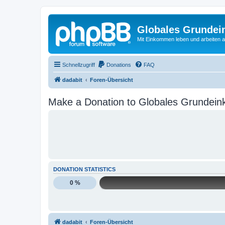
Globales Grundei
Mit Einkommen leben und arbeiten an
Schnellzugriff
Donations
FAQ
dadabit
Foren-Übersicht
Make a Donation to Globales Grundein
DONATION STATISTICS
0 %
dadabit
Foren-Übersicht