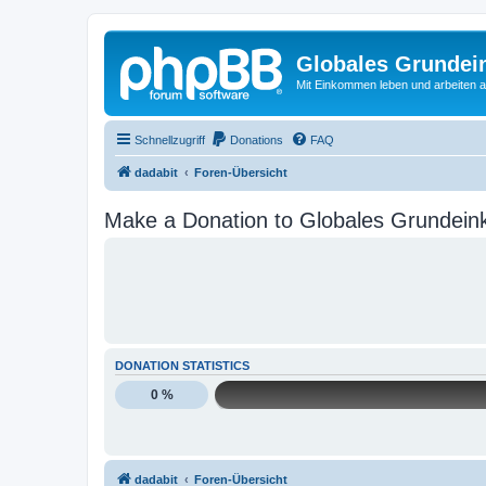
Globales Grundei
Mit Einkommen leben und arbeiten an
Schnellzugriff
Donations
FAQ
dadabit
Foren-Übersicht
Make a Donation to Globales Grundein
DONATION STATISTICS
0 %
dadabit
Foren-Übersicht