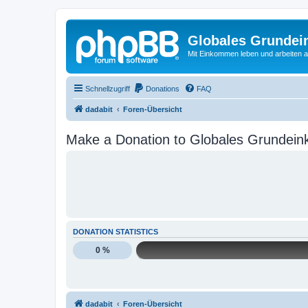
Globales Grundei
Mit Einkommen leben und arbeiten an
Schnellzugriff
Donations
FAQ
dadabit
Foren-Übersicht
Make a Donation to Globales Grundein
DONATION STATISTICS
0 %
dadabit
Foren-Übersicht