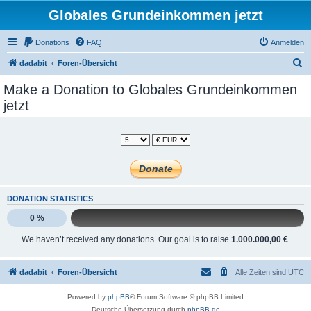
Globales Grundeinkommen jetzt
Donations
FAQ
Anmelden
S
dadabit
Foren-Übersicht
u
Make a Donation to Globales Grundeinkommen
c
jetzt
h
e
DONATION STATISTICS
0 %
We haven’t received any donations. Our goal is to raise
1.000.000,00 €
.
dadabit
Foren-Übersicht
Alle Zeiten sind
UTC
Powered by
phpBB
® Forum Software © phpBB Limited
Deutsche Übersetzung durch
phpBB.de