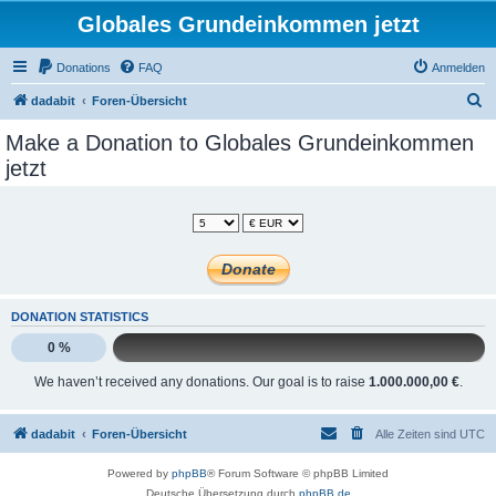
Globales Grundeinkommen jetzt
Donations
FAQ
Anmelden
S
dadabit
Foren-Übersicht
u
Make a Donation to Globales Grundeinkommen
c
jetzt
h
e
DONATION STATISTICS
0 %
We haven’t received any donations. Our goal is to raise
1.000.000,00 €
.
dadabit
Foren-Übersicht
Alle Zeiten sind
UTC
Powered by
phpBB
® Forum Software © phpBB Limited
Deutsche Übersetzung durch
phpBB.de