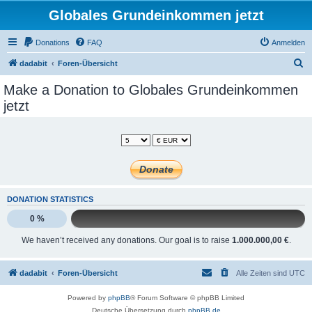
Globales Grundeinkommen jetzt
Donations
FAQ
Anmelden
S
dadabit
Foren-Übersicht
u
Make a Donation to Globales Grundeinkommen
c
jetzt
h
e
DONATION STATISTICS
0 %
We haven’t received any donations. Our goal is to raise
1.000.000,00 €
.
dadabit
Foren-Übersicht
Alle Zeiten sind
UTC
Powered by
phpBB
® Forum Software © phpBB Limited
Deutsche Übersetzung durch
phpBB.de