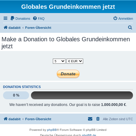
Globales Grundeinkommen jetzt
Donations
FAQ
Anmelden
S
dadabit
Foren-Übersicht
u
Make a Donation to Globales Grundeinkommen
c
jetzt
h
e
DONATION STATISTICS
0 %
We haven’t received any donations. Our goal is to raise
1.000.000,00 €
.
dadabit
Foren-Übersicht
Alle Zeiten sind
UTC
Powered by
phpBB
® Forum Software © phpBB Limited
Deutsche Übersetzung durch
phpBB.de