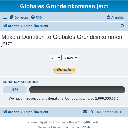
Globales Grundeinkommen jetzt
Donations
FAQ
Anmelden
S
dadabit
Foren-Übersicht
u
Make a Donation to Globales Grundeinkommen
c
jetzt
h
e
DONATION STATISTICS
0 %
We haven’t received any donations. Our goal is to raise
1.000.000,00 €
.
dadabit
Foren-Übersicht
Alle Zeiten sind
UTC
Powered by
phpBB
® Forum Software © phpBB Limited
Deutsche Übersetzung durch
phpBB.de