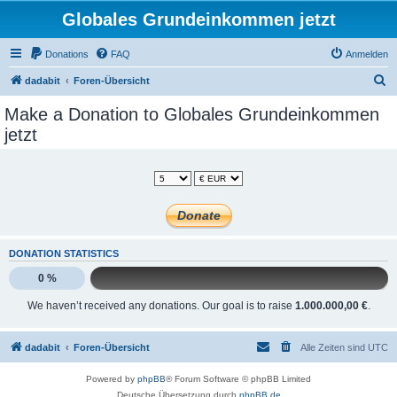
Globales Grundeinkommen jetzt
Donations
FAQ
Anmelden
S
dadabit
Foren-Übersicht
u
Make a Donation to Globales Grundeinkommen
c
jetzt
h
e
DONATION STATISTICS
0 %
We haven’t received any donations. Our goal is to raise
1.000.000,00 €
.
dadabit
Foren-Übersicht
Alle Zeiten sind
UTC
Powered by
phpBB
® Forum Software © phpBB Limited
Deutsche Übersetzung durch
phpBB.de