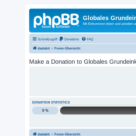
Globales Grundei
Mit Einkommen leben und arbeiten an
Schnellzugriff
Donations
FAQ
dadabit
Foren-Übersicht
Make a Donation to Globales Grundein
DONATION STATISTICS
0 %
dadabit
Foren-Übersicht