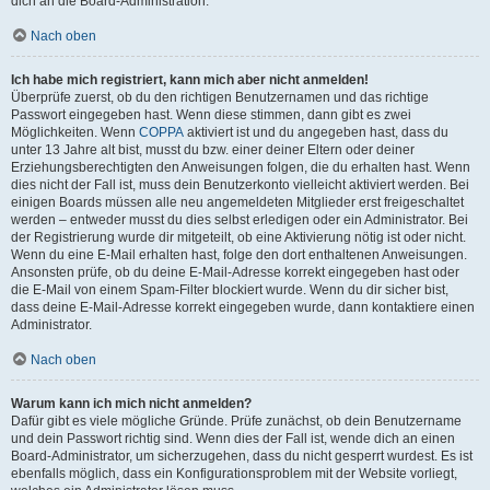
dich an die Board-Administration.
Nach oben
Ich habe mich registriert, kann mich aber nicht anmelden!
Überprüfe zuerst, ob du den richtigen Benutzernamen und das richtige
Passwort eingegeben hast. Wenn diese stimmen, dann gibt es zwei
Möglichkeiten. Wenn
COPPA
aktiviert ist und du angegeben hast, dass du
unter 13 Jahre alt bist, musst du bzw. einer deiner Eltern oder deiner
Erziehungsberechtigten den Anweisungen folgen, die du erhalten hast. Wenn
dies nicht der Fall ist, muss dein Benutzerkonto vielleicht aktiviert werden. Bei
einigen Boards müssen alle neu angemeldeten Mitglieder erst freigeschaltet
werden – entweder musst du dies selbst erledigen oder ein Administrator. Bei
der Registrierung wurde dir mitgeteilt, ob eine Aktivierung nötig ist oder nicht.
Wenn du eine E-Mail erhalten hast, folge den dort enthaltenen Anweisungen.
Ansonsten prüfe, ob du deine E-Mail-Adresse korrekt eingegeben hast oder
die E-Mail von einem Spam-Filter blockiert wurde. Wenn du dir sicher bist,
dass deine E-Mail-Adresse korrekt eingegeben wurde, dann kontaktiere einen
Administrator.
Nach oben
Warum kann ich mich nicht anmelden?
Dafür gibt es viele mögliche Gründe. Prüfe zunächst, ob dein Benutzername
und dein Passwort richtig sind. Wenn dies der Fall ist, wende dich an einen
Board-Administrator, um sicherzugehen, dass du nicht gesperrt wurdest. Es ist
ebenfalls möglich, dass ein Konfigurationsproblem mit der Website vorliegt,