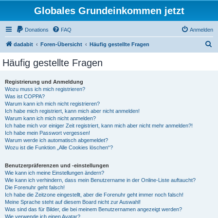
Globales Grundeinkommen jetzt
Donations
FAQ
Anmelden
S
dadabit
Foren-Übersicht
Häufig gestellte Fragen
u
Häufig gestellte Fragen
c
h
Registrierung und Anmeldung
Wozu muss ich mich registrieren?
e
Was ist COPPA?
Warum kann ich mich nicht registrieren?
Ich habe mich registriert, kann mich aber nicht anmelden!
Warum kann ich mich nicht anmelden?
Ich habe mich vor einiger Zeit registriert, kann mich aber nicht mehr anmelden?!
Ich habe mein Passwort vergessen!
Warum werde ich automatisch abgemeldet?
Wozu ist die Funktion „Alle Cookies löschen“?
Benutzerpräferenzen und -einstellungen
Wie kann ich meine Einstellungen ändern?
Wie kann ich verhindern, dass mein Benutzername in der Online-Liste auftaucht?
Die Forenuhr geht falsch!
Ich habe die Zeitzone eingestellt, aber die Forenuhr geht immer noch falsch!
Meine Sprache steht auf diesem Board nicht zur Auswahl!
Was sind das für Bilder, die bei meinem Benutzernamen angezeigt werden?
Wie verwende ich einen Avatar?