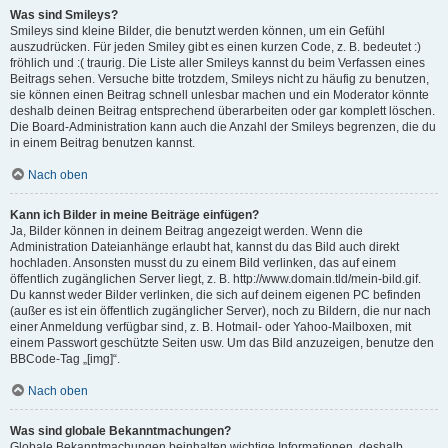
Was sind Smileys?
Smileys sind kleine Bilder, die benutzt werden können, um ein Gefühl
auszudrücken. Für jeden Smiley gibt es einen kurzen Code, z. B. bedeutet :)
fröhlich und :( traurig. Die Liste aller Smileys kannst du beim Verfassen eines
Beitrags sehen. Versuche bitte trotzdem, Smileys nicht zu häufig zu benutzen,
sie können einen Beitrag schnell unlesbar machen und ein Moderator könnte
deshalb deinen Beitrag entsprechend überarbeiten oder gar komplett löschen.
Die Board-Administration kann auch die Anzahl der Smileys begrenzen, die du
in einem Beitrag benutzen kannst.
Nach oben
Kann ich Bilder in meine Beiträge einfügen?
Ja, Bilder können in deinem Beitrag angezeigt werden. Wenn die
Administration Dateianhänge erlaubt hat, kannst du das Bild auch direkt
hochladen. Ansonsten musst du zu einem Bild verlinken, das auf einem
öffentlich zugänglichen Server liegt, z. B. http://www.domain.tld/mein-bild.gif.
Du kannst weder Bilder verlinken, die sich auf deinem eigenen PC befinden
(außer es ist ein öffentlich zugänglicher Server), noch zu Bildern, die nur nach
einer Anmeldung verfügbar sind, z. B. Hotmail- oder Yahoo-Mailboxen, mit
einem Passwort geschützte Seiten usw. Um das Bild anzuzeigen, benutze den
BBCode-Tag „[img]“.
Nach oben
Was sind globale Bekanntmachungen?
Globale Bekanntmachungen beinhalten wichtige Informationen, deshalb