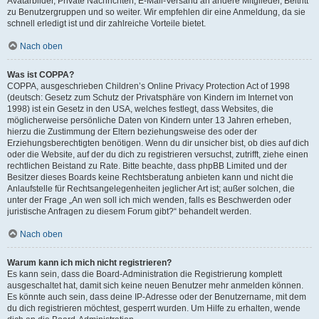
Avatarbilder, Private Nachrichten, E-Mail-Versand an andere Mitglieder, Beitritt
zu Benutzergruppen und so weiter. Wir empfehlen dir eine Anmeldung, da sie
schnell erledigt ist und dir zahlreiche Vorteile bietet.
Nach oben
Was ist COPPA?
COPPA, ausgeschrieben Children’s Online Privacy Protection Act of 1998
(deutsch: Gesetz zum Schutz der Privatsphäre von Kindern im Internet von
1998) ist ein Gesetz in den USA, welches festlegt, dass Websites, die
möglicherweise persönliche Daten von Kindern unter 13 Jahren erheben,
hierzu die Zustimmung der Eltern beziehungsweise des oder der
Erziehungsberechtigten benötigen. Wenn du dir unsicher bist, ob dies auf dich
oder die Website, auf der du dich zu registrieren versuchst, zutrifft, ziehe einen
rechtlichen Beistand zu Rate. Bitte beachte, dass phpBB Limited und der
Besitzer dieses Boards keine Rechtsberatung anbieten kann und nicht die
Anlaufstelle für Rechtsangelegenheiten jeglicher Art ist; außer solchen, die
unter der Frage „An wen soll ich mich wenden, falls es Beschwerden oder
juristische Anfragen zu diesem Forum gibt?“ behandelt werden.
Nach oben
Warum kann ich mich nicht registrieren?
Es kann sein, dass die Board-Administration die Registrierung komplett
ausgeschaltet hat, damit sich keine neuen Benutzer mehr anmelden können.
Es könnte auch sein, dass deine IP-Adresse oder der Benutzername, mit dem
du dich registrieren möchtest, gesperrt wurden. Um Hilfe zu erhalten, wende