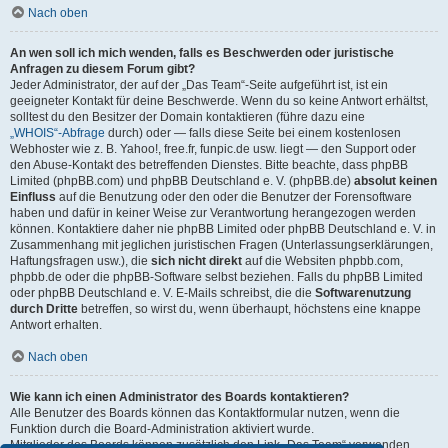
Nach oben
An wen soll ich mich wenden, falls es Beschwerden oder juristische
Anfragen zu diesem Forum gibt?
Jeder Administrator, der auf der „Das Team“-Seite aufgeführt ist, ist ein
geeigneter Kontakt für deine Beschwerde. Wenn du so keine Antwort erhältst,
solltest du den Besitzer der Domain kontaktieren (führe dazu eine
„WHOIS“-Abfrage
durch) oder — falls diese Seite bei einem kostenlosen
Webhoster wie z. B. Yahoo!, free.fr, funpic.de usw. liegt — den Support oder
den Abuse-Kontakt des betreffenden Dienstes. Bitte beachte, dass phpBB
Limited (phpBB.com) und phpBB Deutschland e. V. (phpBB.de)
absolut keinen
Einfluss
auf die Benutzung oder den oder die Benutzer der Forensoftware
haben und dafür in keiner Weise zur Verantwortung herangezogen werden
können. Kontaktiere daher nie phpBB Limited oder phpBB Deutschland e. V. in
Zusammenhang mit jeglichen juristischen Fragen (Unterlassungserklärungen,
Haftungsfragen usw.), die
sich nicht direkt
auf die Websiten phpbb.com,
phpbb.de oder die phpBB-Software selbst beziehen. Falls du phpBB Limited
oder phpBB Deutschland e. V. E-Mails schreibst, die die
Softwarenutzung
durch Dritte
betreffen, so wirst du, wenn überhaupt, höchstens eine knappe
Antwort erhalten.
Nach oben
Wie kann ich einen Administrator des Boards kontaktieren?
Alle Benutzer des Boards können das Kontaktformular nutzen, wenn die
Funktion durch die Board-Administration aktiviert wurde.
Mitglieder des Boards können zusätzlich den Link „Das Team“ verwenden.