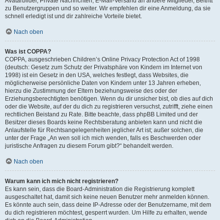
Avatarbilder, Private Nachrichten, E-Mail-Versand an andere Mitglieder, Beitritt
zu Benutzergruppen und so weiter. Wir empfehlen dir eine Anmeldung, da sie
schnell erledigt ist und dir zahlreiche Vorteile bietet.
Nach oben
Was ist COPPA?
COPPA, ausgeschrieben Children’s Online Privacy Protection Act of 1998
(deutsch: Gesetz zum Schutz der Privatsphäre von Kindern im Internet von
1998) ist ein Gesetz in den USA, welches festlegt, dass Websites, die
möglicherweise persönliche Daten von Kindern unter 13 Jahren erheben,
hierzu die Zustimmung der Eltern beziehungsweise des oder der
Erziehungsberechtigten benötigen. Wenn du dir unsicher bist, ob dies auf dich
oder die Website, auf der du dich zu registrieren versuchst, zutrifft, ziehe einen
rechtlichen Beistand zu Rate. Bitte beachte, dass phpBB Limited und der
Besitzer dieses Boards keine Rechtsberatung anbieten kann und nicht die
Anlaufstelle für Rechtsangelegenheiten jeglicher Art ist; außer solchen, die
unter der Frage „An wen soll ich mich wenden, falls es Beschwerden oder
juristische Anfragen zu diesem Forum gibt?“ behandelt werden.
Nach oben
Warum kann ich mich nicht registrieren?
Es kann sein, dass die Board-Administration die Registrierung komplett
ausgeschaltet hat, damit sich keine neuen Benutzer mehr anmelden können.
Es könnte auch sein, dass deine IP-Adresse oder der Benutzername, mit dem
du dich registrieren möchtest, gesperrt wurden. Um Hilfe zu erhalten, wende