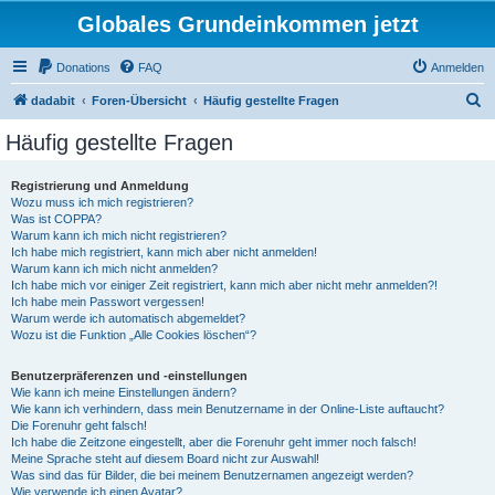
Globales Grundeinkommen jetzt
Donations
FAQ
Anmelden
S
dadabit
Foren-Übersicht
Häufig gestellte Fragen
u
Häufig gestellte Fragen
c
h
Registrierung und Anmeldung
Wozu muss ich mich registrieren?
e
Was ist COPPA?
Warum kann ich mich nicht registrieren?
Ich habe mich registriert, kann mich aber nicht anmelden!
Warum kann ich mich nicht anmelden?
Ich habe mich vor einiger Zeit registriert, kann mich aber nicht mehr anmelden?!
Ich habe mein Passwort vergessen!
Warum werde ich automatisch abgemeldet?
Wozu ist die Funktion „Alle Cookies löschen“?
Benutzerpräferenzen und -einstellungen
Wie kann ich meine Einstellungen ändern?
Wie kann ich verhindern, dass mein Benutzername in der Online-Liste auftaucht?
Die Forenuhr geht falsch!
Ich habe die Zeitzone eingestellt, aber die Forenuhr geht immer noch falsch!
Meine Sprache steht auf diesem Board nicht zur Auswahl!
Was sind das für Bilder, die bei meinem Benutzernamen angezeigt werden?
Wie verwende ich einen Avatar?