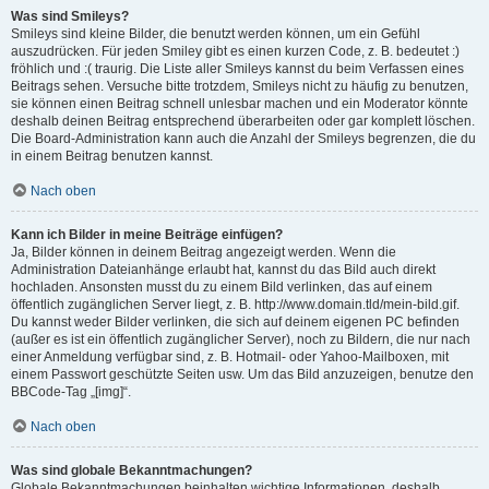
Was sind Smileys?
Smileys sind kleine Bilder, die benutzt werden können, um ein Gefühl
auszudrücken. Für jeden Smiley gibt es einen kurzen Code, z. B. bedeutet :)
fröhlich und :( traurig. Die Liste aller Smileys kannst du beim Verfassen eines
Beitrags sehen. Versuche bitte trotzdem, Smileys nicht zu häufig zu benutzen,
sie können einen Beitrag schnell unlesbar machen und ein Moderator könnte
deshalb deinen Beitrag entsprechend überarbeiten oder gar komplett löschen.
Die Board-Administration kann auch die Anzahl der Smileys begrenzen, die du
in einem Beitrag benutzen kannst.
Nach oben
Kann ich Bilder in meine Beiträge einfügen?
Ja, Bilder können in deinem Beitrag angezeigt werden. Wenn die
Administration Dateianhänge erlaubt hat, kannst du das Bild auch direkt
hochladen. Ansonsten musst du zu einem Bild verlinken, das auf einem
öffentlich zugänglichen Server liegt, z. B. http://www.domain.tld/mein-bild.gif.
Du kannst weder Bilder verlinken, die sich auf deinem eigenen PC befinden
(außer es ist ein öffentlich zugänglicher Server), noch zu Bildern, die nur nach
einer Anmeldung verfügbar sind, z. B. Hotmail- oder Yahoo-Mailboxen, mit
einem Passwort geschützte Seiten usw. Um das Bild anzuzeigen, benutze den
BBCode-Tag „[img]“.
Nach oben
Was sind globale Bekanntmachungen?
Globale Bekanntmachungen beinhalten wichtige Informationen, deshalb