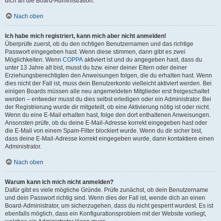
dich an die Board-Administration.
Nach oben
Ich habe mich registriert, kann mich aber nicht anmelden!
Überprüfe zuerst, ob du den richtigen Benutzernamen und das richtige
Passwort eingegeben hast. Wenn diese stimmen, dann gibt es zwei
Möglichkeiten. Wenn
COPPA
aktiviert ist und du angegeben hast, dass du
unter 13 Jahre alt bist, musst du bzw. einer deiner Eltern oder deiner
Erziehungsberechtigten den Anweisungen folgen, die du erhalten hast. Wenn
dies nicht der Fall ist, muss dein Benutzerkonto vielleicht aktiviert werden. Bei
einigen Boards müssen alle neu angemeldeten Mitglieder erst freigeschaltet
werden – entweder musst du dies selbst erledigen oder ein Administrator. Bei
der Registrierung wurde dir mitgeteilt, ob eine Aktivierung nötig ist oder nicht.
Wenn du eine E-Mail erhalten hast, folge den dort enthaltenen Anweisungen.
Ansonsten prüfe, ob du deine E-Mail-Adresse korrekt eingegeben hast oder
die E-Mail von einem Spam-Filter blockiert wurde. Wenn du dir sicher bist,
dass deine E-Mail-Adresse korrekt eingegeben wurde, dann kontaktiere einen
Administrator.
Nach oben
Warum kann ich mich nicht anmelden?
Dafür gibt es viele mögliche Gründe. Prüfe zunächst, ob dein Benutzername
und dein Passwort richtig sind. Wenn dies der Fall ist, wende dich an einen
Board-Administrator, um sicherzugehen, dass du nicht gesperrt wurdest. Es ist
ebenfalls möglich, dass ein Konfigurationsproblem mit der Website vorliegt,