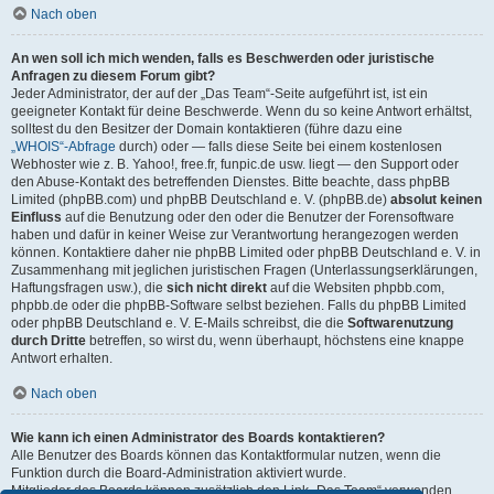
Nach oben
An wen soll ich mich wenden, falls es Beschwerden oder juristische
Anfragen zu diesem Forum gibt?
Jeder Administrator, der auf der „Das Team“-Seite aufgeführt ist, ist ein
geeigneter Kontakt für deine Beschwerde. Wenn du so keine Antwort erhältst,
solltest du den Besitzer der Domain kontaktieren (führe dazu eine
„WHOIS“-Abfrage
durch) oder — falls diese Seite bei einem kostenlosen
Webhoster wie z. B. Yahoo!, free.fr, funpic.de usw. liegt — den Support oder
den Abuse-Kontakt des betreffenden Dienstes. Bitte beachte, dass phpBB
Limited (phpBB.com) und phpBB Deutschland e. V. (phpBB.de)
absolut keinen
Einfluss
auf die Benutzung oder den oder die Benutzer der Forensoftware
haben und dafür in keiner Weise zur Verantwortung herangezogen werden
können. Kontaktiere daher nie phpBB Limited oder phpBB Deutschland e. V. in
Zusammenhang mit jeglichen juristischen Fragen (Unterlassungserklärungen,
Haftungsfragen usw.), die
sich nicht direkt
auf die Websiten phpbb.com,
phpbb.de oder die phpBB-Software selbst beziehen. Falls du phpBB Limited
oder phpBB Deutschland e. V. E-Mails schreibst, die die
Softwarenutzung
durch Dritte
betreffen, so wirst du, wenn überhaupt, höchstens eine knappe
Antwort erhalten.
Nach oben
Wie kann ich einen Administrator des Boards kontaktieren?
Alle Benutzer des Boards können das Kontaktformular nutzen, wenn die
Funktion durch die Board-Administration aktiviert wurde.
Mitglieder des Boards können zusätzlich den Link „Das Team“ verwenden.