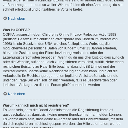
Avatarbilder, Private Nachrichten, E-Mail-Versand an andere Mitglieder, Beitritt
zu Benutzergruppen und so weiter. Wir empfehlen dir eine Anmeldung, da sie
schnell erledigt ist und dir zahlreiche Vorteile bietet.
Nach oben
Was ist COPPA?
COPPA, ausgeschrieben Children’s Online Privacy Protection Act of 1998
(deutsch: Gesetz zum Schutz der Privatsphäre von Kindern im Internet von
1998) ist ein Gesetz in den USA, welches festlegt, dass Websites, die
möglicherweise persönliche Daten von Kindern unter 13 Jahren erheben,
hierzu die Zustimmung der Eltern beziehungsweise des oder der
Erziehungsberechtigten benötigen. Wenn du dir unsicher bist, ob dies auf dich
oder die Website, auf der du dich zu registrieren versuchst, zutrifft, ziehe einen
rechtlichen Beistand zu Rate. Bitte beachte, dass phpBB Limited und der
Besitzer dieses Boards keine Rechtsberatung anbieten kann und nicht die
Anlaufstelle für Rechtsangelegenheiten jeglicher Art ist; außer solchen, die
unter der Frage „An wen soll ich mich wenden, falls es Beschwerden oder
juristische Anfragen zu diesem Forum gibt?“ behandelt werden.
Nach oben
Warum kann ich mich nicht registrieren?
Es kann sein, dass die Board-Administration die Registrierung komplett
ausgeschaltet hat, damit sich keine neuen Benutzer mehr anmelden können.
Es könnte auch sein, dass deine IP-Adresse oder der Benutzername, mit dem
du dich registrieren möchtest, gesperrt wurden. Um Hilfe zu erhalten, wende