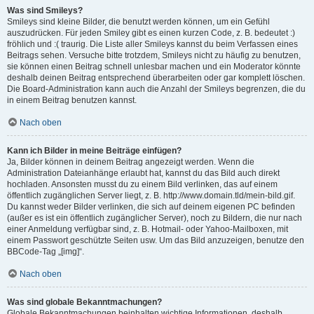
Was sind Smileys?
Smileys sind kleine Bilder, die benutzt werden können, um ein Gefühl
auszudrücken. Für jeden Smiley gibt es einen kurzen Code, z. B. bedeutet :)
fröhlich und :( traurig. Die Liste aller Smileys kannst du beim Verfassen eines
Beitrags sehen. Versuche bitte trotzdem, Smileys nicht zu häufig zu benutzen,
sie können einen Beitrag schnell unlesbar machen und ein Moderator könnte
deshalb deinen Beitrag entsprechend überarbeiten oder gar komplett löschen.
Die Board-Administration kann auch die Anzahl der Smileys begrenzen, die du
in einem Beitrag benutzen kannst.
Nach oben
Kann ich Bilder in meine Beiträge einfügen?
Ja, Bilder können in deinem Beitrag angezeigt werden. Wenn die
Administration Dateianhänge erlaubt hat, kannst du das Bild auch direkt
hochladen. Ansonsten musst du zu einem Bild verlinken, das auf einem
öffentlich zugänglichen Server liegt, z. B. http://www.domain.tld/mein-bild.gif.
Du kannst weder Bilder verlinken, die sich auf deinem eigenen PC befinden
(außer es ist ein öffentlich zugänglicher Server), noch zu Bildern, die nur nach
einer Anmeldung verfügbar sind, z. B. Hotmail- oder Yahoo-Mailboxen, mit
einem Passwort geschützte Seiten usw. Um das Bild anzuzeigen, benutze den
BBCode-Tag „[img]“.
Nach oben
Was sind globale Bekanntmachungen?
Globale Bekanntmachungen beinhalten wichtige Informationen, deshalb