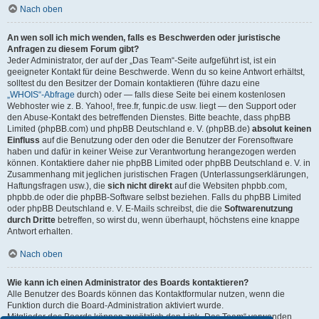
Nach oben
An wen soll ich mich wenden, falls es Beschwerden oder juristische
Anfragen zu diesem Forum gibt?
Jeder Administrator, der auf der „Das Team“-Seite aufgeführt ist, ist ein
geeigneter Kontakt für deine Beschwerde. Wenn du so keine Antwort erhältst,
solltest du den Besitzer der Domain kontaktieren (führe dazu eine
„WHOIS“-Abfrage
durch) oder — falls diese Seite bei einem kostenlosen
Webhoster wie z. B. Yahoo!, free.fr, funpic.de usw. liegt — den Support oder
den Abuse-Kontakt des betreffenden Dienstes. Bitte beachte, dass phpBB
Limited (phpBB.com) und phpBB Deutschland e. V. (phpBB.de)
absolut keinen
Einfluss
auf die Benutzung oder den oder die Benutzer der Forensoftware
haben und dafür in keiner Weise zur Verantwortung herangezogen werden
können. Kontaktiere daher nie phpBB Limited oder phpBB Deutschland e. V. in
Zusammenhang mit jeglichen juristischen Fragen (Unterlassungserklärungen,
Haftungsfragen usw.), die
sich nicht direkt
auf die Websiten phpbb.com,
phpbb.de oder die phpBB-Software selbst beziehen. Falls du phpBB Limited
oder phpBB Deutschland e. V. E-Mails schreibst, die die
Softwarenutzung
durch Dritte
betreffen, so wirst du, wenn überhaupt, höchstens eine knappe
Antwort erhalten.
Nach oben
Wie kann ich einen Administrator des Boards kontaktieren?
Alle Benutzer des Boards können das Kontaktformular nutzen, wenn die
Funktion durch die Board-Administration aktiviert wurde.
Mitglieder des Boards können zusätzlich den Link „Das Team“ verwenden.