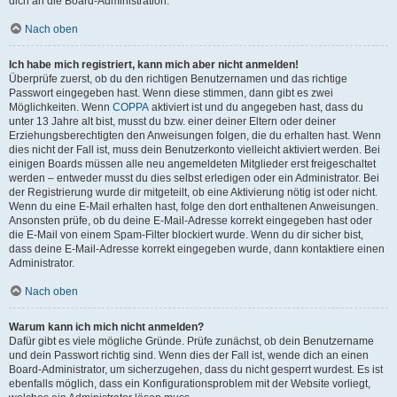
dich an die Board-Administration.
Nach oben
Ich habe mich registriert, kann mich aber nicht anmelden!
Überprüfe zuerst, ob du den richtigen Benutzernamen und das richtige
Passwort eingegeben hast. Wenn diese stimmen, dann gibt es zwei
Möglichkeiten. Wenn
COPPA
aktiviert ist und du angegeben hast, dass du
unter 13 Jahre alt bist, musst du bzw. einer deiner Eltern oder deiner
Erziehungsberechtigten den Anweisungen folgen, die du erhalten hast. Wenn
dies nicht der Fall ist, muss dein Benutzerkonto vielleicht aktiviert werden. Bei
einigen Boards müssen alle neu angemeldeten Mitglieder erst freigeschaltet
werden – entweder musst du dies selbst erledigen oder ein Administrator. Bei
der Registrierung wurde dir mitgeteilt, ob eine Aktivierung nötig ist oder nicht.
Wenn du eine E-Mail erhalten hast, folge den dort enthaltenen Anweisungen.
Ansonsten prüfe, ob du deine E-Mail-Adresse korrekt eingegeben hast oder
die E-Mail von einem Spam-Filter blockiert wurde. Wenn du dir sicher bist,
dass deine E-Mail-Adresse korrekt eingegeben wurde, dann kontaktiere einen
Administrator.
Nach oben
Warum kann ich mich nicht anmelden?
Dafür gibt es viele mögliche Gründe. Prüfe zunächst, ob dein Benutzername
und dein Passwort richtig sind. Wenn dies der Fall ist, wende dich an einen
Board-Administrator, um sicherzugehen, dass du nicht gesperrt wurdest. Es ist
ebenfalls möglich, dass ein Konfigurationsproblem mit der Website vorliegt,