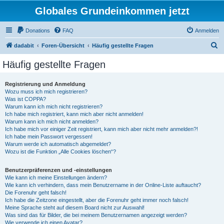
Globales Grundeinkommen jetzt
Donations
FAQ
Anmelden
S
dadabit
Foren-Übersicht
Häufig gestellte Fragen
u
Häufig gestellte Fragen
c
h
Registrierung und Anmeldung
Wozu muss ich mich registrieren?
e
Was ist COPPA?
Warum kann ich mich nicht registrieren?
Ich habe mich registriert, kann mich aber nicht anmelden!
Warum kann ich mich nicht anmelden?
Ich habe mich vor einiger Zeit registriert, kann mich aber nicht mehr anmelden?!
Ich habe mein Passwort vergessen!
Warum werde ich automatisch abgemeldet?
Wozu ist die Funktion „Alle Cookies löschen“?
Benutzerpräferenzen und -einstellungen
Wie kann ich meine Einstellungen ändern?
Wie kann ich verhindern, dass mein Benutzername in der Online-Liste auftaucht?
Die Forenuhr geht falsch!
Ich habe die Zeitzone eingestellt, aber die Forenuhr geht immer noch falsch!
Meine Sprache steht auf diesem Board nicht zur Auswahl!
Was sind das für Bilder, die bei meinem Benutzernamen angezeigt werden?
Wie verwende ich einen Avatar?