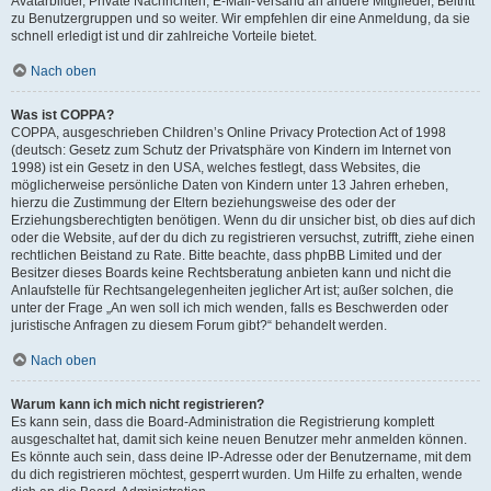
Avatarbilder, Private Nachrichten, E-Mail-Versand an andere Mitglieder, Beitritt
zu Benutzergruppen und so weiter. Wir empfehlen dir eine Anmeldung, da sie
schnell erledigt ist und dir zahlreiche Vorteile bietet.
Nach oben
Was ist COPPA?
COPPA, ausgeschrieben Children’s Online Privacy Protection Act of 1998
(deutsch: Gesetz zum Schutz der Privatsphäre von Kindern im Internet von
1998) ist ein Gesetz in den USA, welches festlegt, dass Websites, die
möglicherweise persönliche Daten von Kindern unter 13 Jahren erheben,
hierzu die Zustimmung der Eltern beziehungsweise des oder der
Erziehungsberechtigten benötigen. Wenn du dir unsicher bist, ob dies auf dich
oder die Website, auf der du dich zu registrieren versuchst, zutrifft, ziehe einen
rechtlichen Beistand zu Rate. Bitte beachte, dass phpBB Limited und der
Besitzer dieses Boards keine Rechtsberatung anbieten kann und nicht die
Anlaufstelle für Rechtsangelegenheiten jeglicher Art ist; außer solchen, die
unter der Frage „An wen soll ich mich wenden, falls es Beschwerden oder
juristische Anfragen zu diesem Forum gibt?“ behandelt werden.
Nach oben
Warum kann ich mich nicht registrieren?
Es kann sein, dass die Board-Administration die Registrierung komplett
ausgeschaltet hat, damit sich keine neuen Benutzer mehr anmelden können.
Es könnte auch sein, dass deine IP-Adresse oder der Benutzername, mit dem
du dich registrieren möchtest, gesperrt wurden. Um Hilfe zu erhalten, wende