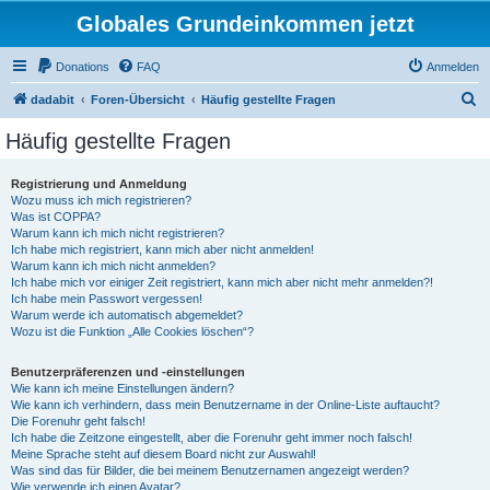
Globales Grundeinkommen jetzt
Donations
FAQ
Anmelden
S
dadabit
Foren-Übersicht
Häufig gestellte Fragen
u
Häufig gestellte Fragen
c
h
Registrierung und Anmeldung
Wozu muss ich mich registrieren?
e
Was ist COPPA?
Warum kann ich mich nicht registrieren?
Ich habe mich registriert, kann mich aber nicht anmelden!
Warum kann ich mich nicht anmelden?
Ich habe mich vor einiger Zeit registriert, kann mich aber nicht mehr anmelden?!
Ich habe mein Passwort vergessen!
Warum werde ich automatisch abgemeldet?
Wozu ist die Funktion „Alle Cookies löschen“?
Benutzerpräferenzen und -einstellungen
Wie kann ich meine Einstellungen ändern?
Wie kann ich verhindern, dass mein Benutzername in der Online-Liste auftaucht?
Die Forenuhr geht falsch!
Ich habe die Zeitzone eingestellt, aber die Forenuhr geht immer noch falsch!
Meine Sprache steht auf diesem Board nicht zur Auswahl!
Was sind das für Bilder, die bei meinem Benutzernamen angezeigt werden?
Wie verwende ich einen Avatar?