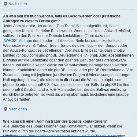
Nach oben
An wen soll ich mich wenden, falls es Beschwerden oder juristische
Anfragen zu diesem Forum gibt?
Jeder Administrator, der auf der „Das Team“-Seite aufgeführt ist, ist ein
geeigneter Kontakt für deine Beschwerde. Wenn du so keine Antwort erhältst,
solltest du den Besitzer der Domain kontaktieren (führe dazu eine
„WHOIS“-Abfrage
durch) oder — falls diese Seite bei einem kostenlosen
Webhoster wie z. B. Yahoo!, free.fr, funpic.de usw. liegt — den Support oder
den Abuse-Kontakt des betreffenden Dienstes. Bitte beachte, dass phpBB
Limited (phpBB.com) und phpBB Deutschland e. V. (phpBB.de)
absolut keinen
Einfluss
auf die Benutzung oder den oder die Benutzer der Forensoftware
haben und dafür in keiner Weise zur Verantwortung herangezogen werden
können. Kontaktiere daher nie phpBB Limited oder phpBB Deutschland e. V. in
Zusammenhang mit jeglichen juristischen Fragen (Unterlassungserklärungen,
Haftungsfragen usw.), die
sich nicht direkt
auf die Websiten phpbb.com,
phpbb.de oder die phpBB-Software selbst beziehen. Falls du phpBB Limited
oder phpBB Deutschland e. V. E-Mails schreibst, die die
Softwarenutzung
durch Dritte
betreffen, so wirst du, wenn überhaupt, höchstens eine knappe
Antwort erhalten.
Nach oben
Wie kann ich einen Administrator des Boards kontaktieren?
Alle Benutzer des Boards können das Kontaktformular nutzen, wenn die
Funktion durch die Board-Administration aktiviert wurde.
Mitglieder des Boards können zusätzlich den Link „Das Team“ verwenden.