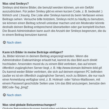
Was sind Smileys?
Smileys sind kleine Bilder, die benutzt werden können, um ein Gefühl
auszudrücken. Für jeden Smiley gibt es einen kurzen Code, z. B. bedeutet :)
fröhlich und :( traurig. Die Liste aller Smileys kannst du beim Verfassen eines
Beitrags sehen. Versuche bitte trotzdem, Smileys nicht zu häufig zu benutzen,
sie können einen Beitrag schnell unlesbar machen und ein Moderator könnte
deshalb deinen Beitrag entsprechend überarbeiten oder gar komplett löschen.
Die Board-Administration kann auch die Anzahl der Smileys begrenzen, die du
in einem Beitrag benutzen kannst.
Nach oben
Kann ich Bilder in meine Beiträge einfügen?
Ja, Bilder können in deinem Beitrag angezeigt werden. Wenn die
Administration Dateianhänge erlaubt hat, kannst du das Bild auch direkt
hochladen. Ansonsten musst du zu einem Bild verlinken, das auf einem
öffentlich zugänglichen Server liegt, z. B. http://www.domain.tld/mein-bild.gif.
Du kannst weder Bilder verlinken, die sich auf deinem eigenen PC befinden
(außer es ist ein öffentlich zugänglicher Server), noch zu Bildern, die nur nach
einer Anmeldung verfügbar sind, z. B. Hotmail- oder Yahoo-Mailboxen, mit
einem Passwort geschützte Seiten usw. Um das Bild anzuzeigen, benutze den
BBCode-Tag „[img]“.
Nach oben
Was sind globale Bekanntmachungen?
Globale Bekanntmachungen beinhalten wichtige Informationen, deshalb