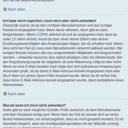
dich an die Board-Administration.
Nach oben
Ich habe mich registriert, kann mich aber nicht anmelden!
Überprüfe zuerst, ob du den richtigen Benutzernamen und das richtige
Passwort eingegeben hast. Wenn diese stimmen, dann gibt es zwei
Möglichkeiten. Wenn
COPPA
aktiviert ist und du angegeben hast, dass du
unter 13 Jahre alt bist, musst du bzw. einer deiner Eltern oder deiner
Erziehungsberechtigten den Anweisungen folgen, die du erhalten hast. Wenn
dies nicht der Fall ist, muss dein Benutzerkonto vielleicht aktiviert werden. Bei
einigen Boards müssen alle neu angemeldeten Mitglieder erst freigeschaltet
werden – entweder musst du dies selbst erledigen oder ein Administrator. Bei
der Registrierung wurde dir mitgeteilt, ob eine Aktivierung nötig ist oder nicht.
Wenn du eine E-Mail erhalten hast, folge den dort enthaltenen Anweisungen.
Ansonsten prüfe, ob du deine E-Mail-Adresse korrekt eingegeben hast oder
die E-Mail von einem Spam-Filter blockiert wurde. Wenn du dir sicher bist,
dass deine E-Mail-Adresse korrekt eingegeben wurde, dann kontaktiere einen
Administrator.
Nach oben
Warum kann ich mich nicht anmelden?
Dafür gibt es viele mögliche Gründe. Prüfe zunächst, ob dein Benutzername
und dein Passwort richtig sind. Wenn dies der Fall ist, wende dich an einen
Board-Administrator, um sicherzugehen, dass du nicht gesperrt wurdest. Es ist
ebenfalls möglich, dass ein Konfigurationsproblem mit der Website vorliegt,