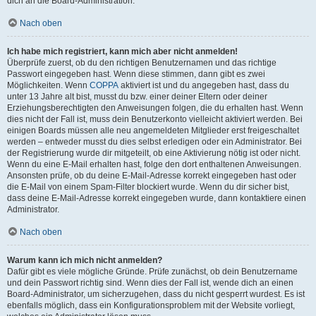
dich an die Board-Administration.
Nach oben
Ich habe mich registriert, kann mich aber nicht anmelden!
Überprüfe zuerst, ob du den richtigen Benutzernamen und das richtige
Passwort eingegeben hast. Wenn diese stimmen, dann gibt es zwei
Möglichkeiten. Wenn
COPPA
aktiviert ist und du angegeben hast, dass du
unter 13 Jahre alt bist, musst du bzw. einer deiner Eltern oder deiner
Erziehungsberechtigten den Anweisungen folgen, die du erhalten hast. Wenn
dies nicht der Fall ist, muss dein Benutzerkonto vielleicht aktiviert werden. Bei
einigen Boards müssen alle neu angemeldeten Mitglieder erst freigeschaltet
werden – entweder musst du dies selbst erledigen oder ein Administrator. Bei
der Registrierung wurde dir mitgeteilt, ob eine Aktivierung nötig ist oder nicht.
Wenn du eine E-Mail erhalten hast, folge den dort enthaltenen Anweisungen.
Ansonsten prüfe, ob du deine E-Mail-Adresse korrekt eingegeben hast oder
die E-Mail von einem Spam-Filter blockiert wurde. Wenn du dir sicher bist,
dass deine E-Mail-Adresse korrekt eingegeben wurde, dann kontaktiere einen
Administrator.
Nach oben
Warum kann ich mich nicht anmelden?
Dafür gibt es viele mögliche Gründe. Prüfe zunächst, ob dein Benutzername
und dein Passwort richtig sind. Wenn dies der Fall ist, wende dich an einen
Board-Administrator, um sicherzugehen, dass du nicht gesperrt wurdest. Es ist
ebenfalls möglich, dass ein Konfigurationsproblem mit der Website vorliegt,