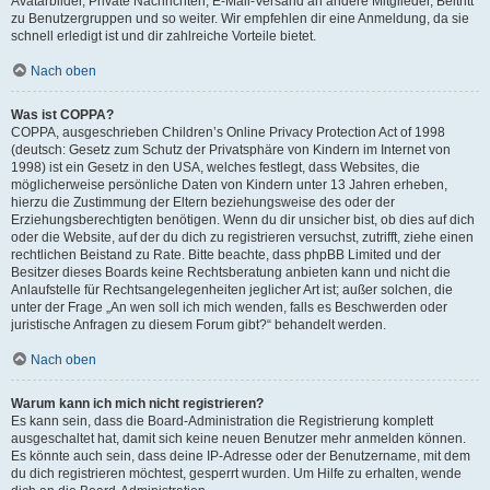
Avatarbilder, Private Nachrichten, E-Mail-Versand an andere Mitglieder, Beitritt
zu Benutzergruppen und so weiter. Wir empfehlen dir eine Anmeldung, da sie
schnell erledigt ist und dir zahlreiche Vorteile bietet.
Nach oben
Was ist COPPA?
COPPA, ausgeschrieben Children’s Online Privacy Protection Act of 1998
(deutsch: Gesetz zum Schutz der Privatsphäre von Kindern im Internet von
1998) ist ein Gesetz in den USA, welches festlegt, dass Websites, die
möglicherweise persönliche Daten von Kindern unter 13 Jahren erheben,
hierzu die Zustimmung der Eltern beziehungsweise des oder der
Erziehungsberechtigten benötigen. Wenn du dir unsicher bist, ob dies auf dich
oder die Website, auf der du dich zu registrieren versuchst, zutrifft, ziehe einen
rechtlichen Beistand zu Rate. Bitte beachte, dass phpBB Limited und der
Besitzer dieses Boards keine Rechtsberatung anbieten kann und nicht die
Anlaufstelle für Rechtsangelegenheiten jeglicher Art ist; außer solchen, die
unter der Frage „An wen soll ich mich wenden, falls es Beschwerden oder
juristische Anfragen zu diesem Forum gibt?“ behandelt werden.
Nach oben
Warum kann ich mich nicht registrieren?
Es kann sein, dass die Board-Administration die Registrierung komplett
ausgeschaltet hat, damit sich keine neuen Benutzer mehr anmelden können.
Es könnte auch sein, dass deine IP-Adresse oder der Benutzername, mit dem
du dich registrieren möchtest, gesperrt wurden. Um Hilfe zu erhalten, wende