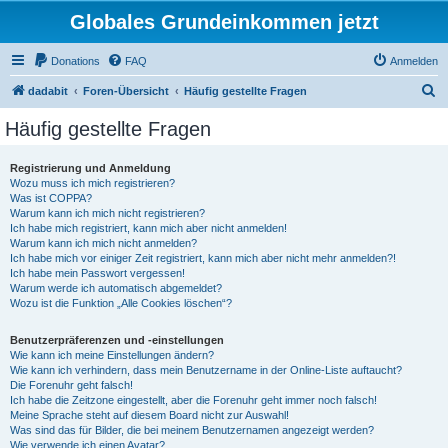
Globales Grundeinkommen jetzt
Donations
FAQ
Anmelden
S
dadabit
Foren-Übersicht
Häufig gestellte Fragen
u
Häufig gestellte Fragen
c
h
Registrierung und Anmeldung
Wozu muss ich mich registrieren?
e
Was ist COPPA?
Warum kann ich mich nicht registrieren?
Ich habe mich registriert, kann mich aber nicht anmelden!
Warum kann ich mich nicht anmelden?
Ich habe mich vor einiger Zeit registriert, kann mich aber nicht mehr anmelden?!
Ich habe mein Passwort vergessen!
Warum werde ich automatisch abgemeldet?
Wozu ist die Funktion „Alle Cookies löschen“?
Benutzerpräferenzen und -einstellungen
Wie kann ich meine Einstellungen ändern?
Wie kann ich verhindern, dass mein Benutzername in der Online-Liste auftaucht?
Die Forenuhr geht falsch!
Ich habe die Zeitzone eingestellt, aber die Forenuhr geht immer noch falsch!
Meine Sprache steht auf diesem Board nicht zur Auswahl!
Was sind das für Bilder, die bei meinem Benutzernamen angezeigt werden?
Wie verwende ich einen Avatar?