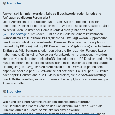
Nach oben
An wen soll ich mich wenden, falls es Beschwerden oder juristische
Anfragen zu diesem Forum gibt?
Jeder Administrator, der auf der „Das Team“-Seite aufgeführt ist, ist ein
geeigneter Kontakt für deine Beschwerde. Wenn du so keine Antwort erhältst,
solltest du den Besitzer der Domain kontaktieren (führe dazu eine
„WHOIS“-Abfrage
durch) oder — falls diese Seite bei einem kostenlosen
Webhoster wie z. B. Yahoo!, free.fr, funpic.de usw. liegt — den Support oder
den Abuse-Kontakt des betreffenden Dienstes. Bitte beachte, dass phpBB
Limited (phpBB.com) und phpBB Deutschland e. V. (phpBB.de)
absolut keinen
Einfluss
auf die Benutzung oder den oder die Benutzer der Forensoftware
haben und dafür in keiner Weise zur Verantwortung herangezogen werden
können. Kontaktiere daher nie phpBB Limited oder phpBB Deutschland e. V. in
Zusammenhang mit jeglichen juristischen Fragen (Unterlassungserklärungen,
Haftungsfragen usw.), die
sich nicht direkt
auf die Websiten phpbb.com,
phpbb.de oder die phpBB-Software selbst beziehen. Falls du phpBB Limited
oder phpBB Deutschland e. V. E-Mails schreibst, die die
Softwarenutzung
durch Dritte
betreffen, so wirst du, wenn überhaupt, höchstens eine knappe
Antwort erhalten.
Nach oben
Wie kann ich einen Administrator des Boards kontaktieren?
Alle Benutzer des Boards können das Kontaktformular nutzen, wenn die
Funktion durch die Board-Administration aktiviert wurde.
Mitglieder des Boards können zusätzlich den Link „Das Team“ verwenden.