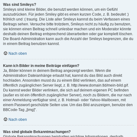
Was sind Smileys?
Smileys sind kleine Bilder, die benutzt werden können, um ein Gefühl
auszudrücken. Für jeden Smiley gibt es einen kurzen Code, z. B. bedeutet :)
fröhlich und :( traurig. Die Liste aller Smileys kannst du beim Verfassen eines
Beitrags sehen. Versuche bitte trotzdem, Smileys nicht zu häufig zu benutzen,
sie können einen Beitrag schnell unlesbar machen und ein Moderator könnte
deshalb deinen Beitrag entsprechend überarbeiten oder gar komplett löschen.
Die Board-Administration kann auch die Anzahl der Smileys begrenzen, die du
in einem Beitrag benutzen kannst.
Nach oben
Kann ich Bilder in meine Beiträge einfügen?
Ja, Bilder können in deinem Beitrag angezeigt werden. Wenn die
Administration Dateianhänge erlaubt hat, kannst du das Bild auch direkt
hochladen. Ansonsten musst du zu einem Bild verlinken, das auf einem
öffentlich zugänglichen Server liegt, z. B. http://www.domain.tld/mein-bild.gif.
Du kannst weder Bilder verlinken, die sich auf deinem eigenen PC befinden
(außer es ist ein öffentlich zugänglicher Server), noch zu Bildern, die nur nach
einer Anmeldung verfügbar sind, z. B. Hotmail- oder Yahoo-Mailboxen, mit
einem Passwort geschützte Seiten usw. Um das Bild anzuzeigen, benutze den
BBCode-Tag „[img]“.
Nach oben
Was sind globale Bekanntmachungen?
Globale Bekanntmachungen beinhalten wichtige Informationen, deshalb