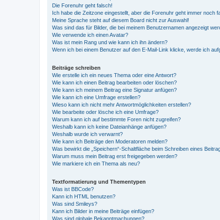
Die Forenuhr geht falsch!
Ich habe die Zeitzone eingestellt, aber die Forenuhr geht immer noch f
Meine Sprache steht auf diesem Board nicht zur Auswahl!
Was sind das für Bilder, die bei meinem Benutzernamen angezeigt we
Wie verwende ich einen Avatar?
Was ist mein Rang und wie kann ich ihn ändern?
Wenn ich bei einem Benutzer auf den E-Mail-Link klicke, werde ich au
Beiträge schreiben
Wie erstelle ich ein neues Thema oder eine Antwort?
Wie kann ich einen Beitrag bearbeiten oder löschen?
Wie kann ich meinem Beitrag eine Signatur anfügen?
Wie kann ich eine Umfrage erstellen?
Wieso kann ich nicht mehr Antwortmöglichkeiten erstellen?
Wie bearbeite oder lösche ich eine Umfrage?
Warum kann ich auf bestimmte Foren nicht zugreifen?
Weshalb kann ich keine Dateianhänge anfügen?
Weshalb wurde ich verwarnt?
Wie kann ich Beiträge den Moderatoren melden?
Was bewirkt die „Speichern“-Schaltfläche beim Schreiben eines Beitra
Warum muss mein Beitrag erst freigegeben werden?
Wie markiere ich ein Thema als neu?
Textformatierung und Thementypen
Was ist BBCode?
Kann ich HTML benutzen?
Was sind Smileys?
Kann ich Bilder in meine Beiträge einfügen?
Was sind globale Bekanntmachungen?