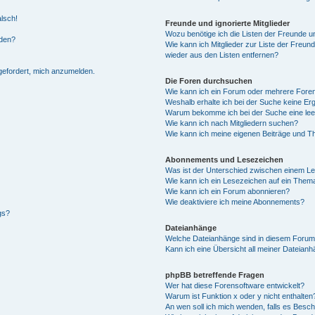
alsch!
Freunde und ignorierte Mitglieder
Wozu benötige ich die Listen der Freunde un
rden?
Wie kann ich Mitglieder zur Liste der Freund
wieder aus den Listen entfernen?
fgefordert, mich anzumelden.
Die Foren durchsuchen
Wie kann ich ein Forum oder mehrere For
Weshalb erhalte ich bei der Suche keine Er
Warum bekomme ich bei der Suche eine lee
Wie kann ich nach Mitgliedern suchen?
Wie kann ich meine eigenen Beiträge und T
Abonnements und Lesezeichen
Was ist der Unterschied zwischen einem L
Wie kann ich ein Lesezeichen auf ein Them
Wie kann ich ein Forum abonnieren?
Wie deaktiviere ich meine Abonnements?
gs?
Dateianhänge
Welche Dateianhänge sind in diesem Forum
Kann ich eine Übersicht all meiner Dateian
phpBB betreffende Fragen
Wer hat diese Forensoftware entwickelt?
Warum ist Funktion x oder y nicht enthalten
An wen soll ich mich wenden, falls es Besc