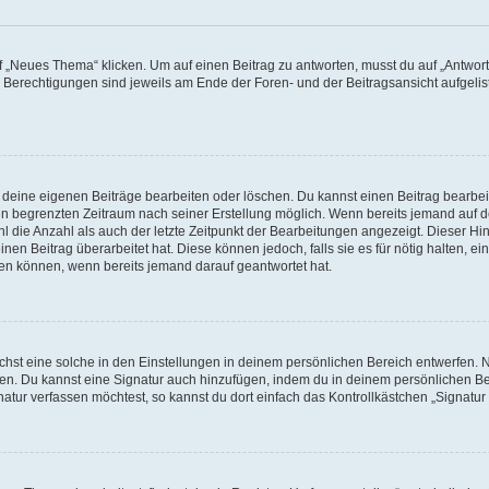
„Neues Thema“ klicken. Um auf einen Beitrag zu antworten, musst du auf „Antworte
e Berechtigungen sind jeweils am Ende der Foren- und der Beitragsansicht aufgeliste
r deine eigenen Beiträge bearbeiten oder löschen. Du kannst einen Beitrag bearbe
inen begrenzten Zeitraum nach seiner Erstellung möglich. Wenn bereits jemand auf de
 die Anzahl als auch der letzte Zeitpunkt der Bearbeitungen angezeigt. Dieser Hi
en Beitrag überarbeitet hat. Diese können jedoch, falls sie es für nötig halten, ei
hen können, wenn bereits jemand darauf geantwortet hat.
st eine solche in den Einstellungen in deinem persönlichen Bereich entwerfen. Na
eren. Du kannst eine Signatur auch hinzufügen, indem du in deinem persönlichen 
atur verfassen möchtest, so kannst du dort einfach das Kontrollkästchen „Signatu