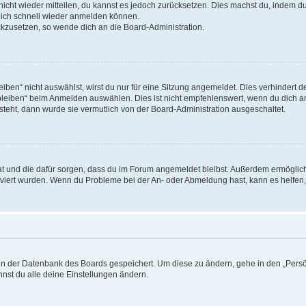
 nicht wieder mitteilen, du kannst es jedoch zurücksetzen. Dies machst du, indem 
 dich schnell wieder anmelden können.
ückzusetzen, so wende dich an die Board-Administration.
en“ nicht auswählst, wirst du nur für eine Sitzung angemeldet. Dies verhindert 
leiben“ beim Anmelden auswählen. Dies ist nicht empfehlenswert, wenn du dich an
 steht, dann wurde sie vermutlich von der Board-Administration ausgeschaltet.
 hat und die dafür sorgen, dass du im Forum angemeldet bleibst. Außerdem ermögli
tiviert wurden. Wenn du Probleme bei der An- oder Abmeldung hast, kann es helfen
n in der Datenbank des Boards gespeichert. Um diese zu ändern, gehe in den „Persö
nst du alle deine Einstellungen ändern.