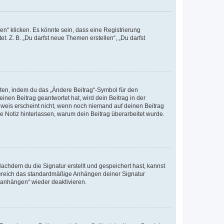
n“ klicken. Es könnte sein, dass eine Registrierung
t. Z. B. „Du darfst neue Themen erstellen“, „Du darfst
iten, indem du das „Ändere Beitrag“-Symbol für den
inen Beitrag geantwortet hat, wird dein Beitrag in der
nweis erscheint nicht, wenn noch niemand auf deinen Beitrag
ne Notiz hinterlassen, warum dein Beitrag überarbeitet wurde.
chdem du die Signatur erstellt und gespeichert hast, kannst
Bereich das standardmäßige Anhängen deiner Signatur
r anhängen“ wieder deaktivieren.