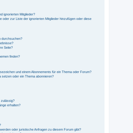
d ignorierten Mitglieder?
e oder zur Liste der ignorierten Mitglieder hinzufügen oder diese
en durchsuchen?
gebnisse?
re Seite?
hemen finden?
esezeichen und einem Abonnements für ein Thema oder Forum?
a setzen oder ein Thema abonnieren?
 zulässig?
hänge erhalten?
?
hwerden oder juristische Anfragen zu diesem Forum gibt?