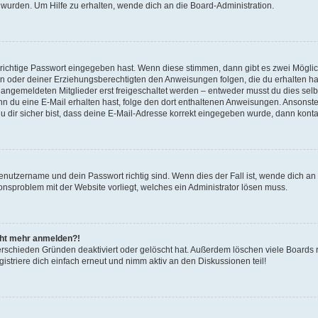
 wurden. Um Hilfe zu erhalten, wende dich an die Board-Administration.
 richtige Passwort eingegeben hast. Wenn diese stimmen, dann gibt es zwei Mögl
tern oder deiner Erziehungsberechtigten den Anweisungen folgen, die du erhalten ha
u angemeldeten Mitglieder erst freigeschaltet werden – entweder musst du dies selbs
. Wenn du eine E-Mail erhalten hast, folge den dort enthaltenen Anweisungen. Ansons
 dir sicher bist, dass deine E-Mail-Adresse korrekt eingegeben wurde, dann kontak
Benutzername und dein Passwort richtig sind. Wenn dies der Fall ist, wende dich a
ionsproblem mit der Website vorliegt, welches ein Administrator lösen muss.
icht mehr anmelden?!
erschieden Gründen deaktiviert oder gelöscht hat. Außerdem löschen viele Boards r
triere dich einfach erneut und nimm aktiv an den Diskussionen teil!