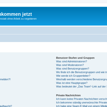
nkommen jetzt
statt ohne Arbeit zu vegetieren
Benutzer-Stufen und Gruppen
Was sind Administratoren?
Was sind Moderatoren?
Was sind Benutzergruppen?
Wo finde ich die Benutzergruppen und wie tr
Wie werde ich Gruppenleiter?
anmelden?!
Weshalb werden verschiedene Benutzergrupp
Was ist eine Hauptgruppe?
Was bedeutet der „Das Team“-Link auf der S
Private Nachrichten
Ich kann keine Privaten Nachrichten versch
Ich bekomme ständig unerwünschte Private
auftaucht?
Ich habe eine Spam-E-Mail von einem Mitgli