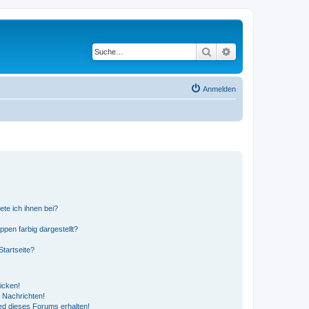
Suche
Erweiterte Suche
Anmelden
ete ich ihnen bei?
en farbig dargestellt?
tartseite?
icken!
 Nachrichten!
ed dieses Forums erhalten!