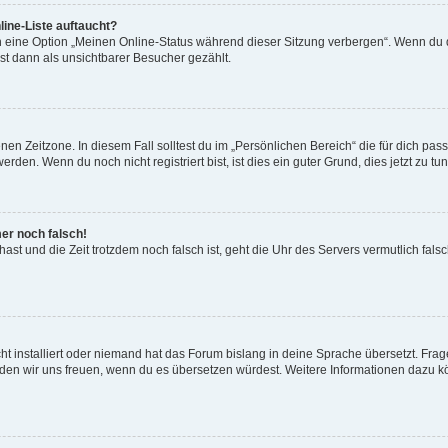
ine-Liste auftaucht?
n eine Option „Meinen Online-Status während dieser Sitzung verbergen“. Wenn du d
st dann als unsichtbarer Besucher gezählt.
en Zeitzone. In diesem Fall solltest du im „Persönlichen Bereich“ die für dich passe
den. Wenn du noch nicht registriert bist, ist dies ein guter Grund, dies jetzt zu tun
mer noch falsch!
t hast und die Zeit trotzdem noch falsch ist, geht die Uhr des Servers vermutlich fal
t installiert oder niemand hat das Forum bislang in deine Sprache übersetzt. Frag
, würden wir uns freuen, wenn du es übersetzen würdest. Weitere Informationen dazu