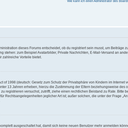
Wie kann ich einen Administrator des Board
istration dieses Forums entscheidet, ob du registriert sein musst, um Beiträge zu s
ung stehen: zum Beispiel Avatarbilder, Private Nachrichten, E-Mail-Versand an ander
 zahlreiche Vorteile bietet.
t of 1998 (deutsch: Gesetz zum Schutz der Privatsphäre von Kindern im Internet vo
unter 13 Jahren erheben, hierzu die Zustimmung der Eltern beziehungsweise des o
h zu registrieren versuchst, zutrifft, ziehe einen rechtlichen Beistand zu Rate. Bit
für Rechtsangelegenheiten jeglicher Art ist; außer solchen, die unter der Frage „
.
g komplett ausgeschaltet hat, damit sich keine neuen Benutzer mehr anmelden könn