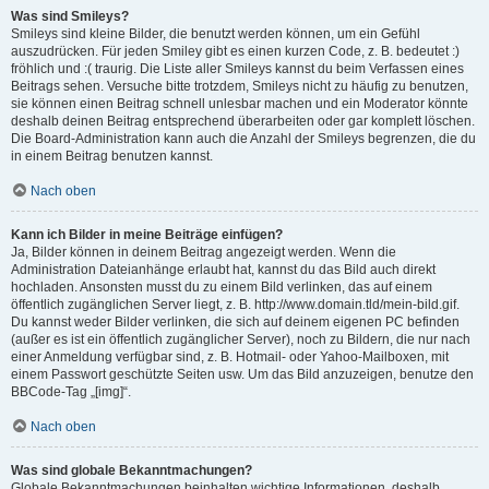
Was sind Smileys?
Smileys sind kleine Bilder, die benutzt werden können, um ein Gefühl
auszudrücken. Für jeden Smiley gibt es einen kurzen Code, z. B. bedeutet :)
fröhlich und :( traurig. Die Liste aller Smileys kannst du beim Verfassen eines
Beitrags sehen. Versuche bitte trotzdem, Smileys nicht zu häufig zu benutzen,
sie können einen Beitrag schnell unlesbar machen und ein Moderator könnte
deshalb deinen Beitrag entsprechend überarbeiten oder gar komplett löschen.
Die Board-Administration kann auch die Anzahl der Smileys begrenzen, die du
in einem Beitrag benutzen kannst.
Nach oben
Kann ich Bilder in meine Beiträge einfügen?
Ja, Bilder können in deinem Beitrag angezeigt werden. Wenn die
Administration Dateianhänge erlaubt hat, kannst du das Bild auch direkt
hochladen. Ansonsten musst du zu einem Bild verlinken, das auf einem
öffentlich zugänglichen Server liegt, z. B. http://www.domain.tld/mein-bild.gif.
Du kannst weder Bilder verlinken, die sich auf deinem eigenen PC befinden
(außer es ist ein öffentlich zugänglicher Server), noch zu Bildern, die nur nach
einer Anmeldung verfügbar sind, z. B. Hotmail- oder Yahoo-Mailboxen, mit
einem Passwort geschützte Seiten usw. Um das Bild anzuzeigen, benutze den
BBCode-Tag „[img]“.
Nach oben
Was sind globale Bekanntmachungen?
Globale Bekanntmachungen beinhalten wichtige Informationen, deshalb