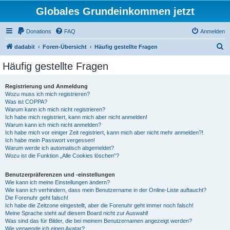
Globales Grundeinkommen jetzt
Donations
FAQ
Anmelden
S
dadabit
Foren-Übersicht
Häufig gestellte Fragen
u
Häufig gestellte Fragen
c
h
Registrierung und Anmeldung
Wozu muss ich mich registrieren?
e
Was ist COPPA?
Warum kann ich mich nicht registrieren?
Ich habe mich registriert, kann mich aber nicht anmelden!
Warum kann ich mich nicht anmelden?
Ich habe mich vor einiger Zeit registriert, kann mich aber nicht mehr anmelden?!
Ich habe mein Passwort vergessen!
Warum werde ich automatisch abgemeldet?
Wozu ist die Funktion „Alle Cookies löschen“?
Benutzerpräferenzen und -einstellungen
Wie kann ich meine Einstellungen ändern?
Wie kann ich verhindern, dass mein Benutzername in der Online-Liste auftaucht?
Die Forenuhr geht falsch!
Ich habe die Zeitzone eingestellt, aber die Forenuhr geht immer noch falsch!
Meine Sprache steht auf diesem Board nicht zur Auswahl!
Was sind das für Bilder, die bei meinem Benutzernamen angezeigt werden?
Wie verwende ich einen Avatar?