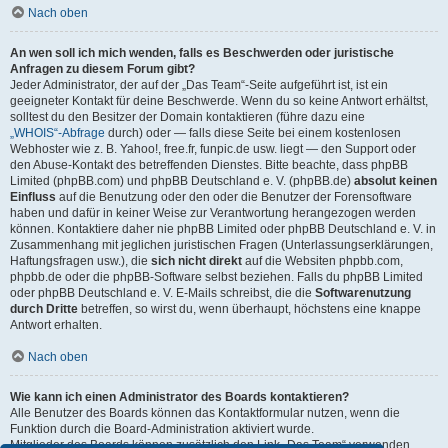
Nach oben
An wen soll ich mich wenden, falls es Beschwerden oder juristische
Anfragen zu diesem Forum gibt?
Jeder Administrator, der auf der „Das Team“-Seite aufgeführt ist, ist ein
geeigneter Kontakt für deine Beschwerde. Wenn du so keine Antwort erhältst,
solltest du den Besitzer der Domain kontaktieren (führe dazu eine
„WHOIS“-Abfrage
durch) oder — falls diese Seite bei einem kostenlosen
Webhoster wie z. B. Yahoo!, free.fr, funpic.de usw. liegt — den Support oder
den Abuse-Kontakt des betreffenden Dienstes. Bitte beachte, dass phpBB
Limited (phpBB.com) und phpBB Deutschland e. V. (phpBB.de)
absolut keinen
Einfluss
auf die Benutzung oder den oder die Benutzer der Forensoftware
haben und dafür in keiner Weise zur Verantwortung herangezogen werden
können. Kontaktiere daher nie phpBB Limited oder phpBB Deutschland e. V. in
Zusammenhang mit jeglichen juristischen Fragen (Unterlassungserklärungen,
Haftungsfragen usw.), die
sich nicht direkt
auf die Websiten phpbb.com,
phpbb.de oder die phpBB-Software selbst beziehen. Falls du phpBB Limited
oder phpBB Deutschland e. V. E-Mails schreibst, die die
Softwarenutzung
durch Dritte
betreffen, so wirst du, wenn überhaupt, höchstens eine knappe
Antwort erhalten.
Nach oben
Wie kann ich einen Administrator des Boards kontaktieren?
Alle Benutzer des Boards können das Kontaktformular nutzen, wenn die
Funktion durch die Board-Administration aktiviert wurde.
Mitglieder des Boards können zusätzlich den Link „Das Team“ verwenden.