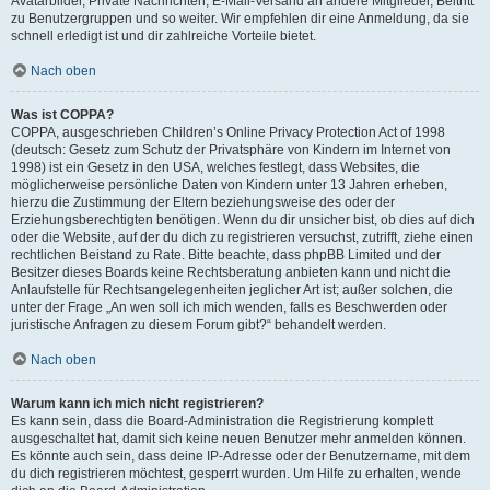
Avatarbilder, Private Nachrichten, E-Mail-Versand an andere Mitglieder, Beitritt
zu Benutzergruppen und so weiter. Wir empfehlen dir eine Anmeldung, da sie
schnell erledigt ist und dir zahlreiche Vorteile bietet.
Nach oben
Was ist COPPA?
COPPA, ausgeschrieben Children’s Online Privacy Protection Act of 1998
(deutsch: Gesetz zum Schutz der Privatsphäre von Kindern im Internet von
1998) ist ein Gesetz in den USA, welches festlegt, dass Websites, die
möglicherweise persönliche Daten von Kindern unter 13 Jahren erheben,
hierzu die Zustimmung der Eltern beziehungsweise des oder der
Erziehungsberechtigten benötigen. Wenn du dir unsicher bist, ob dies auf dich
oder die Website, auf der du dich zu registrieren versuchst, zutrifft, ziehe einen
rechtlichen Beistand zu Rate. Bitte beachte, dass phpBB Limited und der
Besitzer dieses Boards keine Rechtsberatung anbieten kann und nicht die
Anlaufstelle für Rechtsangelegenheiten jeglicher Art ist; außer solchen, die
unter der Frage „An wen soll ich mich wenden, falls es Beschwerden oder
juristische Anfragen zu diesem Forum gibt?“ behandelt werden.
Nach oben
Warum kann ich mich nicht registrieren?
Es kann sein, dass die Board-Administration die Registrierung komplett
ausgeschaltet hat, damit sich keine neuen Benutzer mehr anmelden können.
Es könnte auch sein, dass deine IP-Adresse oder der Benutzername, mit dem
du dich registrieren möchtest, gesperrt wurden. Um Hilfe zu erhalten, wende