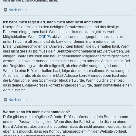
dich an die Board-Administration.
Nach oben
Ich habe mich registriert, kann mich aber nicht anmelden!
Überprüfe zuerst, ob du den richtigen Benutzernamen und das richtige
Passwort eingegeben hast. Wenn diese stimmen, dann gibt es zwei
Möglichkeiten. Wenn
COPPA
aktiviert ist und du angegeben hast, dass du
unter 13 Jahre alt bist, musst du bzw. einer deiner Eltern oder deiner
Erziehungsberechtigten den Anweisungen folgen, die du erhalten hast. Wenn
dies nicht der Fall ist, muss dein Benutzerkonto vielleicht aktiviert werden. Bei
einigen Boards müssen alle neu angemeldeten Mitglieder erst freigeschaltet
werden – entweder musst du dies selbst erledigen oder ein Administrator. Bei
der Registrierung wurde dir mitgeteilt, ob eine Aktivierung nötig ist oder nicht.
Wenn du eine E-Mail erhalten hast, folge den dort enthaltenen Anweisungen.
Ansonsten prüfe, ob du deine E-Mail-Adresse korrekt eingegeben hast oder
die E-Mail von einem Spam-Filter blockiert wurde. Wenn du dir sicher bist,
dass deine E-Mail-Adresse korrekt eingegeben wurde, dann kontaktiere einen
Administrator.
Nach oben
Warum kann ich mich nicht anmelden?
Dafür gibt es viele mögliche Gründe. Prüfe zunächst, ob dein Benutzername
und dein Passwort richtig sind. Wenn dies der Fall ist, wende dich an einen
Board-Administrator, um sicherzugehen, dass du nicht gesperrt wurdest. Es ist
ebenfalls möglich, dass ein Konfigurationsproblem mit der Website vorliegt,