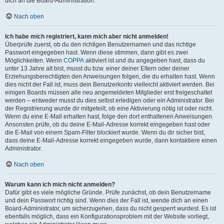
dich an die Board-Administration.
Nach oben
Ich habe mich registriert, kann mich aber nicht anmelden!
Überprüfe zuerst, ob du den richtigen Benutzernamen und das richtige
Passwort eingegeben hast. Wenn diese stimmen, dann gibt es zwei
Möglichkeiten. Wenn
COPPA
aktiviert ist und du angegeben hast, dass du
unter 13 Jahre alt bist, musst du bzw. einer deiner Eltern oder deiner
Erziehungsberechtigten den Anweisungen folgen, die du erhalten hast. Wenn
dies nicht der Fall ist, muss dein Benutzerkonto vielleicht aktiviert werden. Bei
einigen Boards müssen alle neu angemeldeten Mitglieder erst freigeschaltet
werden – entweder musst du dies selbst erledigen oder ein Administrator. Bei
der Registrierung wurde dir mitgeteilt, ob eine Aktivierung nötig ist oder nicht.
Wenn du eine E-Mail erhalten hast, folge den dort enthaltenen Anweisungen.
Ansonsten prüfe, ob du deine E-Mail-Adresse korrekt eingegeben hast oder
die E-Mail von einem Spam-Filter blockiert wurde. Wenn du dir sicher bist,
dass deine E-Mail-Adresse korrekt eingegeben wurde, dann kontaktiere einen
Administrator.
Nach oben
Warum kann ich mich nicht anmelden?
Dafür gibt es viele mögliche Gründe. Prüfe zunächst, ob dein Benutzername
und dein Passwort richtig sind. Wenn dies der Fall ist, wende dich an einen
Board-Administrator, um sicherzugehen, dass du nicht gesperrt wurdest. Es ist
ebenfalls möglich, dass ein Konfigurationsproblem mit der Website vorliegt,