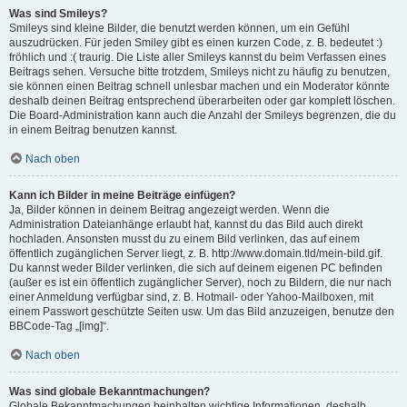
Was sind Smileys?
Smileys sind kleine Bilder, die benutzt werden können, um ein Gefühl
auszudrücken. Für jeden Smiley gibt es einen kurzen Code, z. B. bedeutet :)
fröhlich und :( traurig. Die Liste aller Smileys kannst du beim Verfassen eines
Beitrags sehen. Versuche bitte trotzdem, Smileys nicht zu häufig zu benutzen,
sie können einen Beitrag schnell unlesbar machen und ein Moderator könnte
deshalb deinen Beitrag entsprechend überarbeiten oder gar komplett löschen.
Die Board-Administration kann auch die Anzahl der Smileys begrenzen, die du
in einem Beitrag benutzen kannst.
Nach oben
Kann ich Bilder in meine Beiträge einfügen?
Ja, Bilder können in deinem Beitrag angezeigt werden. Wenn die
Administration Dateianhänge erlaubt hat, kannst du das Bild auch direkt
hochladen. Ansonsten musst du zu einem Bild verlinken, das auf einem
öffentlich zugänglichen Server liegt, z. B. http://www.domain.tld/mein-bild.gif.
Du kannst weder Bilder verlinken, die sich auf deinem eigenen PC befinden
(außer es ist ein öffentlich zugänglicher Server), noch zu Bildern, die nur nach
einer Anmeldung verfügbar sind, z. B. Hotmail- oder Yahoo-Mailboxen, mit
einem Passwort geschützte Seiten usw. Um das Bild anzuzeigen, benutze den
BBCode-Tag „[img]“.
Nach oben
Was sind globale Bekanntmachungen?
Globale Bekanntmachungen beinhalten wichtige Informationen, deshalb