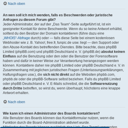
Nach oben
An wen soll ich mich wenden, falls es Beschwerden oder juristische
Anfragen zu diesem Forum gibt?
Jeder Administrator, der auf der „Das Team“-Seite aufgeführt ist, ist ein
geeigneter Kontakt für deine Beschwerde. Wenn du so keine Antwort erhältst,
solltest du den Besitzer der Domain kontaktieren (führe dazu eine
„WHOIS“-Abfrage
durch) oder — falls diese Seite bei einem kostenlosen
Webhoster wie z. B. Yahoo!, free.fr, funpic.de usw. liegt — den Support oder
den Abuse-Kontakt des betreffenden Dienstes. Bitte beachte, dass phpBB
Limited (phpBB.com) und phpBB Deutschland e. V. (phpBB.de)
absolut keinen
Einfluss
auf die Benutzung oder den oder die Benutzer der Forensoftware
haben und dafür in keiner Weise zur Verantwortung herangezogen werden
können. Kontaktiere daher nie phpBB Limited oder phpBB Deutschland e. V. in
Zusammenhang mit jeglichen juristischen Fragen (Unterlassungserklärungen,
Haftungsfragen usw.), die
sich nicht direkt
auf die Websiten phpbb.com,
phpbb.de oder die phpBB-Software selbst beziehen. Falls du phpBB Limited
oder phpBB Deutschland e. V. E-Mails schreibst, die die
Softwarenutzung
durch Dritte
betreffen, so wirst du, wenn überhaupt, höchstens eine knappe
Antwort erhalten.
Nach oben
Wie kann ich einen Administrator des Boards kontaktieren?
Alle Benutzer des Boards können das Kontaktformular nutzen, wenn die
Funktion durch die Board-Administration aktiviert wurde.
Mitglieder des Boards können zusätzlich den Link „Das Team“ verwenden.