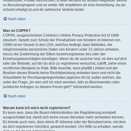
Avatarbilder, Private Nachrichten, E-Mail-Versand an andere Mitglieder, Beitritt
zu Benutzergruppen und so weiter. Wir empfehlen dir eine Anmeldung, da sie
schnell erledigt ist und dir zahlreiche Vorteile bietet.
Nach oben
Was ist COPPA?
COPPA, ausgeschrieben Children’s Online Privacy Protection Act of 1998
(deutsch: Gesetz zum Schutz der Privatsphäre von Kindern im Internet von
1998) ist ein Gesetz in den USA, welches festlegt, dass Websites, die
möglicherweise persönliche Daten von Kindern unter 13 Jahren erheben,
hierzu die Zustimmung der Eltern beziehungsweise des oder der
Erziehungsberechtigten benötigen. Wenn du dir unsicher bist, ob dies auf dich
oder die Website, auf der du dich zu registrieren versuchst, zutrifft, ziehe einen
rechtlichen Beistand zu Rate. Bitte beachte, dass phpBB Limited und der
Besitzer dieses Boards keine Rechtsberatung anbieten kann und nicht die
Anlaufstelle für Rechtsangelegenheiten jeglicher Art ist; außer solchen, die
unter der Frage „An wen soll ich mich wenden, falls es Beschwerden oder
juristische Anfragen zu diesem Forum gibt?“ behandelt werden.
Nach oben
Warum kann ich mich nicht registrieren?
Es kann sein, dass die Board-Administration die Registrierung komplett
ausgeschaltet hat, damit sich keine neuen Benutzer mehr anmelden können.
Es könnte auch sein, dass deine IP-Adresse oder der Benutzername, mit dem
du dich registrieren möchtest, gesperrt wurden. Um Hilfe zu erhalten, wende