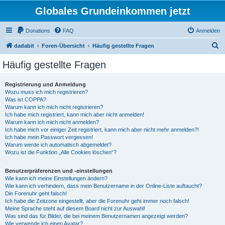
Globales Grundeinkommen jetzt
Donations
FAQ
Anmelden
S
dadabit
Foren-Übersicht
Häufig gestellte Fragen
u
Häufig gestellte Fragen
c
h
Registrierung und Anmeldung
Wozu muss ich mich registrieren?
e
Was ist COPPA?
Warum kann ich mich nicht registrieren?
Ich habe mich registriert, kann mich aber nicht anmelden!
Warum kann ich mich nicht anmelden?
Ich habe mich vor einiger Zeit registriert, kann mich aber nicht mehr anmelden?!
Ich habe mein Passwort vergessen!
Warum werde ich automatisch abgemeldet?
Wozu ist die Funktion „Alle Cookies löschen“?
Benutzerpräferenzen und -einstellungen
Wie kann ich meine Einstellungen ändern?
Wie kann ich verhindern, dass mein Benutzername in der Online-Liste auftaucht?
Die Forenuhr geht falsch!
Ich habe die Zeitzone eingestellt, aber die Forenuhr geht immer noch falsch!
Meine Sprache steht auf diesem Board nicht zur Auswahl!
Was sind das für Bilder, die bei meinem Benutzernamen angezeigt werden?
Wie verwende ich einen Avatar?