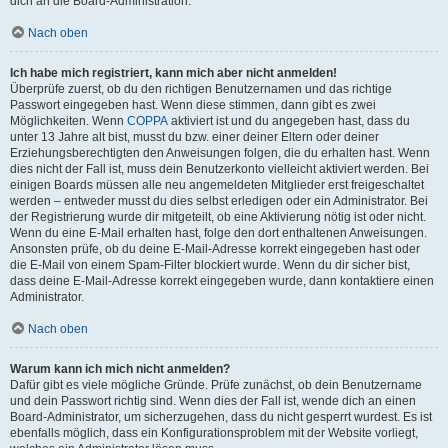
dich an die Board-Administration.
Nach oben
Ich habe mich registriert, kann mich aber nicht anmelden!
Überprüfe zuerst, ob du den richtigen Benutzernamen und das richtige
Passwort eingegeben hast. Wenn diese stimmen, dann gibt es zwei
Möglichkeiten. Wenn
COPPA
aktiviert ist und du angegeben hast, dass du
unter 13 Jahre alt bist, musst du bzw. einer deiner Eltern oder deiner
Erziehungsberechtigten den Anweisungen folgen, die du erhalten hast. Wenn
dies nicht der Fall ist, muss dein Benutzerkonto vielleicht aktiviert werden. Bei
einigen Boards müssen alle neu angemeldeten Mitglieder erst freigeschaltet
werden – entweder musst du dies selbst erledigen oder ein Administrator. Bei
der Registrierung wurde dir mitgeteilt, ob eine Aktivierung nötig ist oder nicht.
Wenn du eine E-Mail erhalten hast, folge den dort enthaltenen Anweisungen.
Ansonsten prüfe, ob du deine E-Mail-Adresse korrekt eingegeben hast oder
die E-Mail von einem Spam-Filter blockiert wurde. Wenn du dir sicher bist,
dass deine E-Mail-Adresse korrekt eingegeben wurde, dann kontaktiere einen
Administrator.
Nach oben
Warum kann ich mich nicht anmelden?
Dafür gibt es viele mögliche Gründe. Prüfe zunächst, ob dein Benutzername
und dein Passwort richtig sind. Wenn dies der Fall ist, wende dich an einen
Board-Administrator, um sicherzugehen, dass du nicht gesperrt wurdest. Es ist
ebenfalls möglich, dass ein Konfigurationsproblem mit der Website vorliegt,