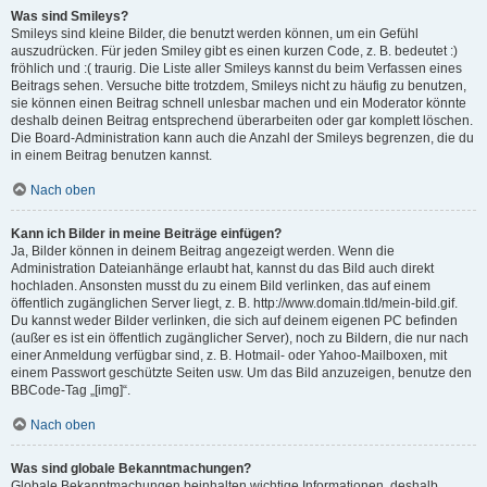
Was sind Smileys?
Smileys sind kleine Bilder, die benutzt werden können, um ein Gefühl
auszudrücken. Für jeden Smiley gibt es einen kurzen Code, z. B. bedeutet :)
fröhlich und :( traurig. Die Liste aller Smileys kannst du beim Verfassen eines
Beitrags sehen. Versuche bitte trotzdem, Smileys nicht zu häufig zu benutzen,
sie können einen Beitrag schnell unlesbar machen und ein Moderator könnte
deshalb deinen Beitrag entsprechend überarbeiten oder gar komplett löschen.
Die Board-Administration kann auch die Anzahl der Smileys begrenzen, die du
in einem Beitrag benutzen kannst.
Nach oben
Kann ich Bilder in meine Beiträge einfügen?
Ja, Bilder können in deinem Beitrag angezeigt werden. Wenn die
Administration Dateianhänge erlaubt hat, kannst du das Bild auch direkt
hochladen. Ansonsten musst du zu einem Bild verlinken, das auf einem
öffentlich zugänglichen Server liegt, z. B. http://www.domain.tld/mein-bild.gif.
Du kannst weder Bilder verlinken, die sich auf deinem eigenen PC befinden
(außer es ist ein öffentlich zugänglicher Server), noch zu Bildern, die nur nach
einer Anmeldung verfügbar sind, z. B. Hotmail- oder Yahoo-Mailboxen, mit
einem Passwort geschützte Seiten usw. Um das Bild anzuzeigen, benutze den
BBCode-Tag „[img]“.
Nach oben
Was sind globale Bekanntmachungen?
Globale Bekanntmachungen beinhalten wichtige Informationen, deshalb