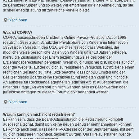
Avatarbilder, Private Nachrichten, E-Mail-Versand an andere Mitglieder, Beitritt
zu Benutzergruppen und so weiter. Wir empfehlen dir eine Anmeldung, da sie
schnell erledigt ist und dir zahlreiche Vorteile bietet.
Nach oben
Was ist COPPA?
COPPA, ausgeschrieben Children’s Online Privacy Protection Act of 1998
(deutsch: Gesetz zum Schutz der Privatsphäre von Kindern im Internet von
1998) ist ein Gesetz in den USA, welches festlegt, dass Websites, die
möglicherweise persönliche Daten von Kindern unter 13 Jahren erheben,
hierzu die Zustimmung der Eltern beziehungsweise des oder der
Erziehungsberechtigten benötigen. Wenn du dir unsicher bist, ob dies auf dich
oder die Website, auf der du dich zu registrieren versuchst, zutrifft, ziehe einen
rechtlichen Beistand zu Rate. Bitte beachte, dass phpBB Limited und der
Besitzer dieses Boards keine Rechtsberatung anbieten kann und nicht die
Anlaufstelle für Rechtsangelegenheiten jeglicher Art ist; außer solchen, die
unter der Frage „An wen soll ich mich wenden, falls es Beschwerden oder
juristische Anfragen zu diesem Forum gibt?“ behandelt werden.
Nach oben
Warum kann ich mich nicht registrieren?
Es kann sein, dass die Board-Administration die Registrierung komplett
ausgeschaltet hat, damit sich keine neuen Benutzer mehr anmelden können.
Es könnte auch sein, dass deine IP-Adresse oder der Benutzername, mit dem
du dich registrieren möchtest, gesperrt wurden. Um Hilfe zu erhalten, wende