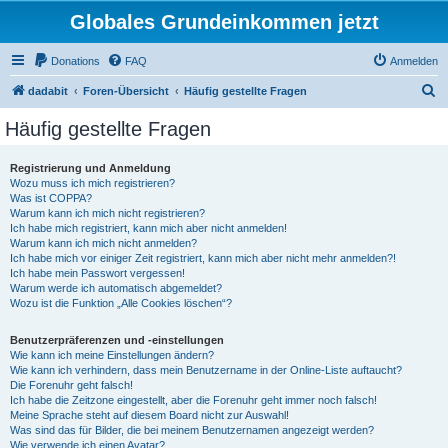
Globales Grundeinkommen jetzt
Donations
FAQ
Anmelden
S
dadabit
Foren-Übersicht
Häufig gestellte Fragen
u
Häufig gestellte Fragen
c
h
Registrierung und Anmeldung
Wozu muss ich mich registrieren?
e
Was ist COPPA?
Warum kann ich mich nicht registrieren?
Ich habe mich registriert, kann mich aber nicht anmelden!
Warum kann ich mich nicht anmelden?
Ich habe mich vor einiger Zeit registriert, kann mich aber nicht mehr anmelden?!
Ich habe mein Passwort vergessen!
Warum werde ich automatisch abgemeldet?
Wozu ist die Funktion „Alle Cookies löschen“?
Benutzerpräferenzen und -einstellungen
Wie kann ich meine Einstellungen ändern?
Wie kann ich verhindern, dass mein Benutzername in der Online-Liste auftaucht?
Die Forenuhr geht falsch!
Ich habe die Zeitzone eingestellt, aber die Forenuhr geht immer noch falsch!
Meine Sprache steht auf diesem Board nicht zur Auswahl!
Was sind das für Bilder, die bei meinem Benutzernamen angezeigt werden?
Wie verwende ich einen Avatar?