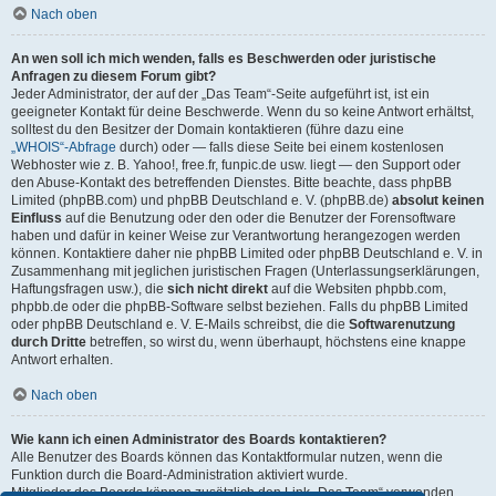
Nach oben
An wen soll ich mich wenden, falls es Beschwerden oder juristische
Anfragen zu diesem Forum gibt?
Jeder Administrator, der auf der „Das Team“-Seite aufgeführt ist, ist ein
geeigneter Kontakt für deine Beschwerde. Wenn du so keine Antwort erhältst,
solltest du den Besitzer der Domain kontaktieren (führe dazu eine
„WHOIS“-Abfrage
durch) oder — falls diese Seite bei einem kostenlosen
Webhoster wie z. B. Yahoo!, free.fr, funpic.de usw. liegt — den Support oder
den Abuse-Kontakt des betreffenden Dienstes. Bitte beachte, dass phpBB
Limited (phpBB.com) und phpBB Deutschland e. V. (phpBB.de)
absolut keinen
Einfluss
auf die Benutzung oder den oder die Benutzer der Forensoftware
haben und dafür in keiner Weise zur Verantwortung herangezogen werden
können. Kontaktiere daher nie phpBB Limited oder phpBB Deutschland e. V. in
Zusammenhang mit jeglichen juristischen Fragen (Unterlassungserklärungen,
Haftungsfragen usw.), die
sich nicht direkt
auf die Websiten phpbb.com,
phpbb.de oder die phpBB-Software selbst beziehen. Falls du phpBB Limited
oder phpBB Deutschland e. V. E-Mails schreibst, die die
Softwarenutzung
durch Dritte
betreffen, so wirst du, wenn überhaupt, höchstens eine knappe
Antwort erhalten.
Nach oben
Wie kann ich einen Administrator des Boards kontaktieren?
Alle Benutzer des Boards können das Kontaktformular nutzen, wenn die
Funktion durch die Board-Administration aktiviert wurde.
Mitglieder des Boards können zusätzlich den Link „Das Team“ verwenden.