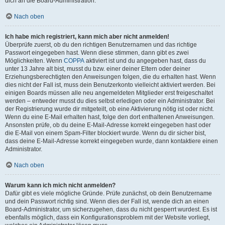
dich an die Board-Administration.
Nach oben
Ich habe mich registriert, kann mich aber nicht anmelden!
Überprüfe zuerst, ob du den richtigen Benutzernamen und das richtige
Passwort eingegeben hast. Wenn diese stimmen, dann gibt es zwei
Möglichkeiten. Wenn
COPPA
aktiviert ist und du angegeben hast, dass du
unter 13 Jahre alt bist, musst du bzw. einer deiner Eltern oder deiner
Erziehungsberechtigten den Anweisungen folgen, die du erhalten hast. Wenn
dies nicht der Fall ist, muss dein Benutzerkonto vielleicht aktiviert werden. Bei
einigen Boards müssen alle neu angemeldeten Mitglieder erst freigeschaltet
werden – entweder musst du dies selbst erledigen oder ein Administrator. Bei
der Registrierung wurde dir mitgeteilt, ob eine Aktivierung nötig ist oder nicht.
Wenn du eine E-Mail erhalten hast, folge den dort enthaltenen Anweisungen.
Ansonsten prüfe, ob du deine E-Mail-Adresse korrekt eingegeben hast oder
die E-Mail von einem Spam-Filter blockiert wurde. Wenn du dir sicher bist,
dass deine E-Mail-Adresse korrekt eingegeben wurde, dann kontaktiere einen
Administrator.
Nach oben
Warum kann ich mich nicht anmelden?
Dafür gibt es viele mögliche Gründe. Prüfe zunächst, ob dein Benutzername
und dein Passwort richtig sind. Wenn dies der Fall ist, wende dich an einen
Board-Administrator, um sicherzugehen, dass du nicht gesperrt wurdest. Es ist
ebenfalls möglich, dass ein Konfigurationsproblem mit der Website vorliegt,