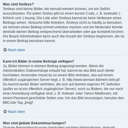
Was sind Smileys?
Smileys sind kleine Bilder, die benutzt werden können, um ein Gefühl
auszudrücken. Für jeden Smiley gibt es einen kurzen Code, z. B. bedeutet :)
fröhlich und :( traurig. Die Liste aller Smileys kannst du beim Verfassen eines
Beitrags sehen. Versuche bitte trotzdem, Smileys nicht zu häufig zu benutzen,
sie können einen Beitrag schnell unlesbar machen und ein Moderator könnte
deshalb deinen Beitrag entsprechend überarbeiten oder gar komplett löschen.
Die Board-Administration kann auch die Anzahl der Smileys begrenzen, die du
in einem Beitrag benutzen kannst.
Nach oben
Kann ich Bilder in meine Beiträge einfügen?
Ja, Bilder können in deinem Beitrag angezeigt werden. Wenn die
Administration Dateianhänge erlaubt hat, kannst du das Bild auch direkt
hochladen. Ansonsten musst du zu einem Bild verlinken, das auf einem
öffentlich zugänglichen Server liegt, z. B. http://www.domain.tld/mein-bild.gif.
Du kannst weder Bilder verlinken, die sich auf deinem eigenen PC befinden
(außer es ist ein öffentlich zugänglicher Server), noch zu Bildern, die nur nach
einer Anmeldung verfügbar sind, z. B. Hotmail- oder Yahoo-Mailboxen, mit
einem Passwort geschützte Seiten usw. Um das Bild anzuzeigen, benutze den
BBCode-Tag „[img]“.
Nach oben
Was sind globale Bekanntmachungen?
Globale Bekanntmachungen beinhalten wichtige Informationen, deshalb