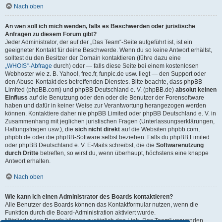
Nach oben
An wen soll ich mich wenden, falls es Beschwerden oder juristische
Anfragen zu diesem Forum gibt?
Jeder Administrator, der auf der „Das Team“-Seite aufgeführt ist, ist ein
geeigneter Kontakt für deine Beschwerde. Wenn du so keine Antwort erhältst,
solltest du den Besitzer der Domain kontaktieren (führe dazu eine
„WHOIS“-Abfrage
durch) oder — falls diese Seite bei einem kostenlosen
Webhoster wie z. B. Yahoo!, free.fr, funpic.de usw. liegt — den Support oder
den Abuse-Kontakt des betreffenden Dienstes. Bitte beachte, dass phpBB
Limited (phpBB.com) und phpBB Deutschland e. V. (phpBB.de)
absolut keinen
Einfluss
auf die Benutzung oder den oder die Benutzer der Forensoftware
haben und dafür in keiner Weise zur Verantwortung herangezogen werden
können. Kontaktiere daher nie phpBB Limited oder phpBB Deutschland e. V. in
Zusammenhang mit jeglichen juristischen Fragen (Unterlassungserklärungen,
Haftungsfragen usw.), die
sich nicht direkt
auf die Websiten phpbb.com,
phpbb.de oder die phpBB-Software selbst beziehen. Falls du phpBB Limited
oder phpBB Deutschland e. V. E-Mails schreibst, die die
Softwarenutzung
durch Dritte
betreffen, so wirst du, wenn überhaupt, höchstens eine knappe
Antwort erhalten.
Nach oben
Wie kann ich einen Administrator des Boards kontaktieren?
Alle Benutzer des Boards können das Kontaktformular nutzen, wenn die
Funktion durch die Board-Administration aktiviert wurde.
Mitglieder des Boards können zusätzlich den Link „Das Team“ verwenden.