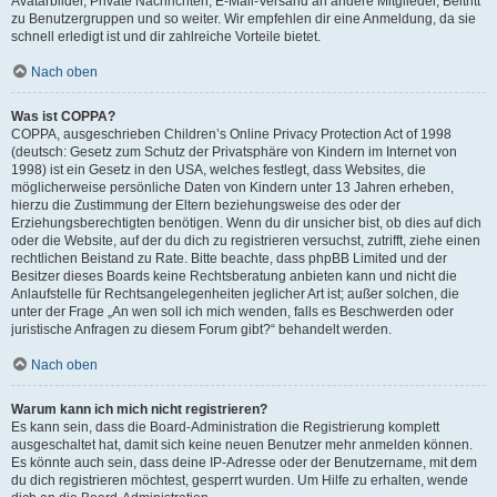
Avatarbilder, Private Nachrichten, E-Mail-Versand an andere Mitglieder, Beitritt
zu Benutzergruppen und so weiter. Wir empfehlen dir eine Anmeldung, da sie
schnell erledigt ist und dir zahlreiche Vorteile bietet.
Nach oben
Was ist COPPA?
COPPA, ausgeschrieben Children’s Online Privacy Protection Act of 1998
(deutsch: Gesetz zum Schutz der Privatsphäre von Kindern im Internet von
1998) ist ein Gesetz in den USA, welches festlegt, dass Websites, die
möglicherweise persönliche Daten von Kindern unter 13 Jahren erheben,
hierzu die Zustimmung der Eltern beziehungsweise des oder der
Erziehungsberechtigten benötigen. Wenn du dir unsicher bist, ob dies auf dich
oder die Website, auf der du dich zu registrieren versuchst, zutrifft, ziehe einen
rechtlichen Beistand zu Rate. Bitte beachte, dass phpBB Limited und der
Besitzer dieses Boards keine Rechtsberatung anbieten kann und nicht die
Anlaufstelle für Rechtsangelegenheiten jeglicher Art ist; außer solchen, die
unter der Frage „An wen soll ich mich wenden, falls es Beschwerden oder
juristische Anfragen zu diesem Forum gibt?“ behandelt werden.
Nach oben
Warum kann ich mich nicht registrieren?
Es kann sein, dass die Board-Administration die Registrierung komplett
ausgeschaltet hat, damit sich keine neuen Benutzer mehr anmelden können.
Es könnte auch sein, dass deine IP-Adresse oder der Benutzername, mit dem
du dich registrieren möchtest, gesperrt wurden. Um Hilfe zu erhalten, wende