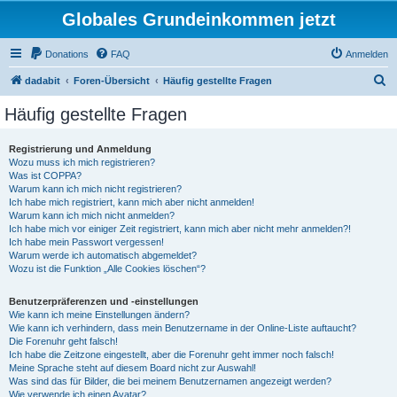
Globales Grundeinkommen jetzt
Donations
FAQ
Anmelden
S
dadabit
Foren-Übersicht
Häufig gestellte Fragen
u
Häufig gestellte Fragen
c
h
Registrierung und Anmeldung
Wozu muss ich mich registrieren?
e
Was ist COPPA?
Warum kann ich mich nicht registrieren?
Ich habe mich registriert, kann mich aber nicht anmelden!
Warum kann ich mich nicht anmelden?
Ich habe mich vor einiger Zeit registriert, kann mich aber nicht mehr anmelden?!
Ich habe mein Passwort vergessen!
Warum werde ich automatisch abgemeldet?
Wozu ist die Funktion „Alle Cookies löschen“?
Benutzerpräferenzen und -einstellungen
Wie kann ich meine Einstellungen ändern?
Wie kann ich verhindern, dass mein Benutzername in der Online-Liste auftaucht?
Die Forenuhr geht falsch!
Ich habe die Zeitzone eingestellt, aber die Forenuhr geht immer noch falsch!
Meine Sprache steht auf diesem Board nicht zur Auswahl!
Was sind das für Bilder, die bei meinem Benutzernamen angezeigt werden?
Wie verwende ich einen Avatar?