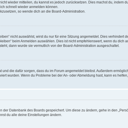
 nicht wieder mitteilen, du kannst es jedoch zurücksetzen. Dies machst du, indem 
 dich schnell wieder anmelden können.
ückzusetzen, so wende dich an die Board-Administration.
en“ nicht auswählst, wirst du nur für eine Sitzung angemeldet. Dies verhindert 
leiben“ beim Anmelden auswählen. Dies ist nicht empfehlenswert, wenn du dich an
 steht, dann wurde sie vermutlich von der Board-Administration ausgeschaltet.
 hat und die dafür sorgen, dass du im Forum angemeldet bleibst. Außerdem ermögli
tiviert wurden. Wenn du Probleme bei der An- oder Abmeldung hast, kann es helfen
n in der Datenbank des Boards gespeichert. Um diese zu ändern, gehe in den „Persö
nst du alle deine Einstellungen ändern.