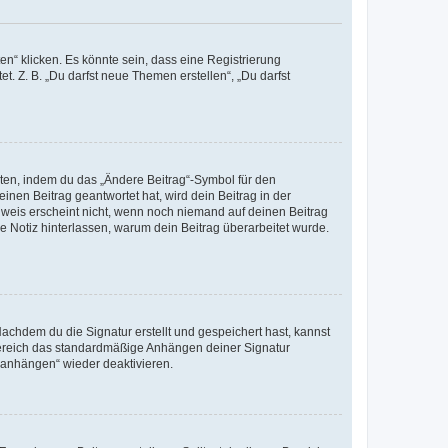
n“ klicken. Es könnte sein, dass eine Registrierung
t. Z. B. „Du darfst neue Themen erstellen“, „Du darfst
iten, indem du das „Ändere Beitrag“-Symbol für den
inen Beitrag geantwortet hat, wird dein Beitrag in der
nweis erscheint nicht, wenn noch niemand auf deinen Beitrag
ne Notiz hinterlassen, warum dein Beitrag überarbeitet wurde.
chdem du die Signatur erstellt und gespeichert hast, kannst
Bereich das standardmäßige Anhängen deiner Signatur
r anhängen“ wieder deaktivieren.