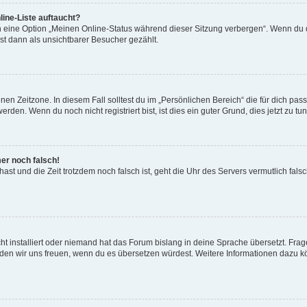
ine-Liste auftaucht?
n eine Option „Meinen Online-Status während dieser Sitzung verbergen“. Wenn du d
st dann als unsichtbarer Besucher gezählt.
en Zeitzone. In diesem Fall solltest du im „Persönlichen Bereich“ die für dich passe
den. Wenn du noch nicht registriert bist, ist dies ein guter Grund, dies jetzt zu tun
mer noch falsch!
t hast und die Zeit trotzdem noch falsch ist, geht die Uhr des Servers vermutlich fal
t installiert oder niemand hat das Forum bislang in deine Sprache übersetzt. Frag
, würden wir uns freuen, wenn du es übersetzen würdest. Weitere Informationen dazu