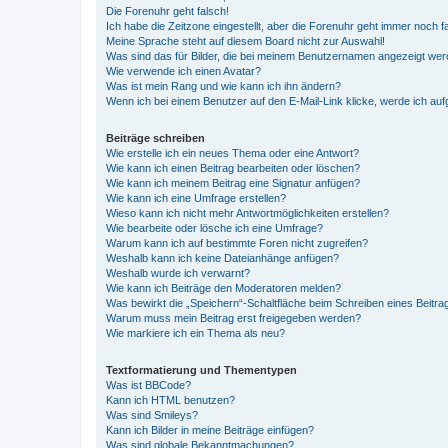
Die Forenuhr geht falsch!
Ich habe die Zeitzone eingestellt, aber die Forenuhr geht immer noch f
Meine Sprache steht auf diesem Board nicht zur Auswahl!
Was sind das für Bilder, die bei meinem Benutzernamen angezeigt we
Wie verwende ich einen Avatar?
Was ist mein Rang und wie kann ich ihn ändern?
Wenn ich bei einem Benutzer auf den E-Mail-Link klicke, werde ich au
Beiträge schreiben
Wie erstelle ich ein neues Thema oder eine Antwort?
Wie kann ich einen Beitrag bearbeiten oder löschen?
Wie kann ich meinem Beitrag eine Signatur anfügen?
Wie kann ich eine Umfrage erstellen?
Wieso kann ich nicht mehr Antwortmöglichkeiten erstellen?
Wie bearbeite oder lösche ich eine Umfrage?
Warum kann ich auf bestimmte Foren nicht zugreifen?
Weshalb kann ich keine Dateianhänge anfügen?
Weshalb wurde ich verwarnt?
Wie kann ich Beiträge den Moderatoren melden?
Was bewirkt die „Speichern“-Schaltfläche beim Schreiben eines Beitra
Warum muss mein Beitrag erst freigegeben werden?
Wie markiere ich ein Thema als neu?
Textformatierung und Thementypen
Was ist BBCode?
Kann ich HTML benutzen?
Was sind Smileys?
Kann ich Bilder in meine Beiträge einfügen?
Was sind globale Bekanntmachungen?