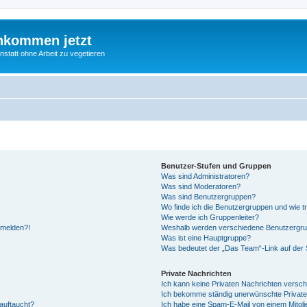
nkommen jetzt
statt ohne Arbeit zu vegetieren
Benutzer-Stufen und Gruppen
Was sind Administratoren?
Was sind Moderatoren?
Was sind Benutzergruppen?
Wo finde ich die Benutzergruppen und wie tr
Wie werde ich Gruppenleiter?
anmelden?!
Weshalb werden verschiedene Benutzergrupp
Was ist eine Hauptgruppe?
Was bedeutet der „Das Team“-Link auf der S
Private Nachrichten
Ich kann keine Privaten Nachrichten versch
Ich bekomme ständig unerwünschte Private
auftaucht?
Ich habe eine Spam-E-Mail von einem Mitgli