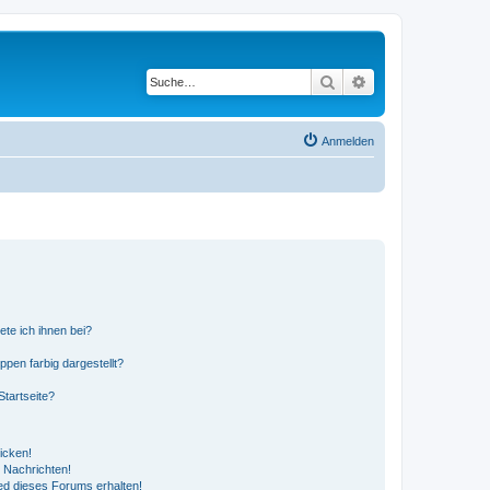
Suche
Erweiterte Suche
Anmelden
ete ich ihnen bei?
en farbig dargestellt?
tartseite?
icken!
 Nachrichten!
ed dieses Forums erhalten!