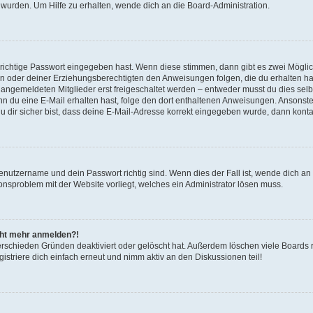
 wurden. Um Hilfe zu erhalten, wende dich an die Board-Administration.
 richtige Passwort eingegeben hast. Wenn diese stimmen, dann gibt es zwei Mögl
tern oder deiner Erziehungsberechtigten den Anweisungen folgen, die du erhalten ha
u angemeldeten Mitglieder erst freigeschaltet werden – entweder musst du dies selbs
. Wenn du eine E-Mail erhalten hast, folge den dort enthaltenen Anweisungen. Ansons
 dir sicher bist, dass deine E-Mail-Adresse korrekt eingegeben wurde, dann kontak
Benutzername und dein Passwort richtig sind. Wenn dies der Fall ist, wende dich a
ionsproblem mit der Website vorliegt, welches ein Administrator lösen muss.
icht mehr anmelden?!
erschieden Gründen deaktiviert oder gelöscht hat. Außerdem löschen viele Boards r
triere dich einfach erneut und nimm aktiv an den Diskussionen teil!