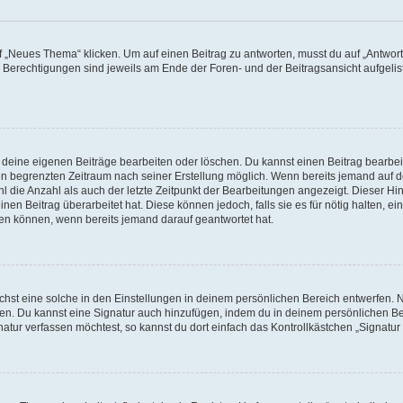
„Neues Thema“ klicken. Um auf einen Beitrag zu antworten, musst du auf „Antworte
e Berechtigungen sind jeweils am Ende der Foren- und der Beitragsansicht aufgeliste
r deine eigenen Beiträge bearbeiten oder löschen. Du kannst einen Beitrag bearbe
inen begrenzten Zeitraum nach seiner Erstellung möglich. Wenn bereits jemand auf de
 die Anzahl als auch der letzte Zeitpunkt der Bearbeitungen angezeigt. Dieser Hi
en Beitrag überarbeitet hat. Diese können jedoch, falls sie es für nötig halten, ei
hen können, wenn bereits jemand darauf geantwortet hat.
st eine solche in den Einstellungen in deinem persönlichen Bereich entwerfen. Na
eren. Du kannst eine Signatur auch hinzufügen, indem du in deinem persönlichen 
atur verfassen möchtest, so kannst du dort einfach das Kontrollkästchen „Signatu