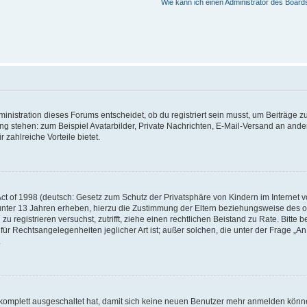
Wie kann ich einen Administrator des Board
istration dieses Forums entscheidet, ob du registriert sein musst, um Beiträge zu s
ung stehen: zum Beispiel Avatarbilder, Private Nachrichten, E-Mail-Versand an ander
 zahlreiche Vorteile bietet.
t of 1998 (deutsch: Gesetz zum Schutz der Privatsphäre von Kindern im Internet vo
unter 13 Jahren erheben, hierzu die Zustimmung der Eltern beziehungsweise des o
h zu registrieren versuchst, zutrifft, ziehe einen rechtlichen Beistand zu Rate. Bit
für Rechtsangelegenheiten jeglicher Art ist; außer solchen, die unter der Frage „
.
g komplett ausgeschaltet hat, damit sich keine neuen Benutzer mehr anmelden könn