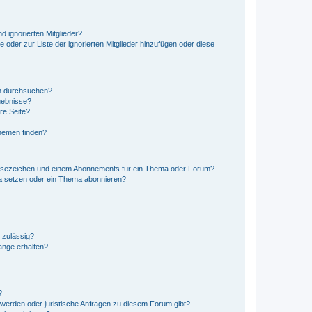
d ignorierten Mitglieder?
e oder zur Liste der ignorierten Mitglieder hinzufügen oder diese
en durchsuchen?
gebnisse?
re Seite?
hemen finden?
esezeichen und einem Abonnements für ein Thema oder Forum?
a setzen oder ein Thema abonnieren?
 zulässig?
hänge erhalten?
?
hwerden oder juristische Anfragen zu diesem Forum gibt?