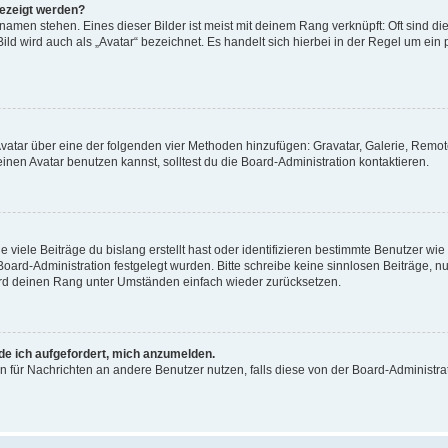
gezeigt werden?
amen stehen. Eines dieser Bilder ist meist mit deinem Rang verknüpft: Oft sind di
ld wird auch als „Avatar“ bezeichnet. Es handelt sich hierbei in der Regel um ein
 Avatar über eine der folgenden vier Methoden hinzufügen: Gravatar, Galerie, Rem
en Avatar benutzen kannst, solltest du die Board-Administration kontaktieren.
viele Beiträge du bislang erstellt hast oder identifizieren bestimmte Benutzer w
 Board-Administration festgelegt wurden. Bitte schreibe keine sinnlosen Beiträge
wird deinen Rang unter Umständen einfach wieder zurücksetzen.
rde ich aufgefordert, mich anzumelden.
ion für Nachrichten an andere Benutzer nutzen, falls diese von der Board-Administ