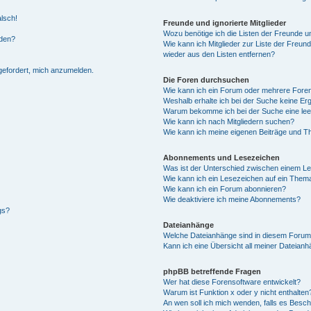
alsch!
Freunde und ignorierte Mitglieder
Wozu benötige ich die Listen der Freunde un
rden?
Wie kann ich Mitglieder zur Liste der Freund
wieder aus den Listen entfernen?
fgefordert, mich anzumelden.
Die Foren durchsuchen
Wie kann ich ein Forum oder mehrere For
Weshalb erhalte ich bei der Suche keine Er
Warum bekomme ich bei der Suche eine lee
Wie kann ich nach Mitgliedern suchen?
Wie kann ich meine eigenen Beiträge und T
Abonnements und Lesezeichen
Was ist der Unterschied zwischen einem L
Wie kann ich ein Lesezeichen auf ein Them
Wie kann ich ein Forum abonnieren?
Wie deaktiviere ich meine Abonnements?
gs?
Dateianhänge
Welche Dateianhänge sind in diesem Forum
Kann ich eine Übersicht all meiner Dateian
phpBB betreffende Fragen
Wer hat diese Forensoftware entwickelt?
Warum ist Funktion x oder y nicht enthalten
An wen soll ich mich wenden, falls es Besc