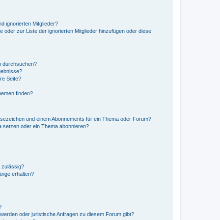
d ignorierten Mitglieder?
e oder zur Liste der ignorierten Mitglieder hinzufügen oder diese
en durchsuchen?
gebnisse?
re Seite?
hemen finden?
esezeichen und einem Abonnements für ein Thema oder Forum?
a setzen oder ein Thema abonnieren?
 zulässig?
hänge erhalten?
?
hwerden oder juristische Anfragen zu diesem Forum gibt?