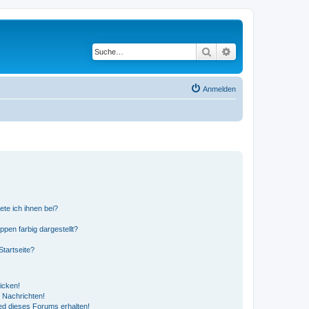
Suche
Erweiterte Suche
Anmelden
ete ich ihnen bei?
en farbig dargestellt?
tartseite?
icken!
 Nachrichten!
ed dieses Forums erhalten!