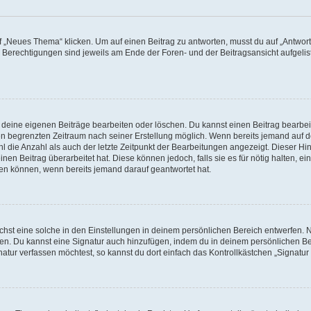
„Neues Thema“ klicken. Um auf einen Beitrag zu antworten, musst du auf „Antworte
e Berechtigungen sind jeweils am Ende der Foren- und der Beitragsansicht aufgeliste
r deine eigenen Beiträge bearbeiten oder löschen. Du kannst einen Beitrag bearbe
inen begrenzten Zeitraum nach seiner Erstellung möglich. Wenn bereits jemand auf de
 die Anzahl als auch der letzte Zeitpunkt der Bearbeitungen angezeigt. Dieser Hi
en Beitrag überarbeitet hat. Diese können jedoch, falls sie es für nötig halten, ei
hen können, wenn bereits jemand darauf geantwortet hat.
st eine solche in den Einstellungen in deinem persönlichen Bereich entwerfen. Na
eren. Du kannst eine Signatur auch hinzufügen, indem du in deinem persönlichen 
atur verfassen möchtest, so kannst du dort einfach das Kontrollkästchen „Signatu