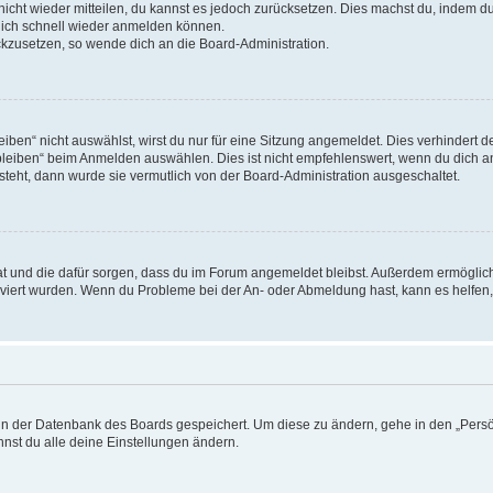
 nicht wieder mitteilen, du kannst es jedoch zurücksetzen. Dies machst du, indem 
 dich schnell wieder anmelden können.
ückzusetzen, so wende dich an die Board-Administration.
en“ nicht auswählst, wirst du nur für eine Sitzung angemeldet. Dies verhindert 
leiben“ beim Anmelden auswählen. Dies ist nicht empfehlenswert, wenn du dich an
 steht, dann wurde sie vermutlich von der Board-Administration ausgeschaltet.
 hat und die dafür sorgen, dass du im Forum angemeldet bleibst. Außerdem ermögli
tiviert wurden. Wenn du Probleme bei der An- oder Abmeldung hast, kann es helfen
n in der Datenbank des Boards gespeichert. Um diese zu ändern, gehe in den „Persö
nst du alle deine Einstellungen ändern.