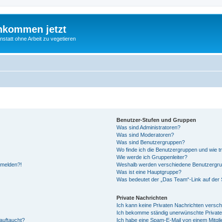
nkommen jetzt
statt ohne Arbeit zu vegetieren
Benutzer-Stufen und Gruppen
Was sind Administratoren?
Was sind Moderatoren?
Was sind Benutzergruppen?
Wo finde ich die Benutzergruppen und wie tr
Wie werde ich Gruppenleiter?
anmelden?!
Weshalb werden verschiedene Benutzergrupp
Was ist eine Hauptgruppe?
Was bedeutet der „Das Team“-Link auf der S
Private Nachrichten
Ich kann keine Privaten Nachrichten versch
Ich bekomme ständig unerwünschte Private
auftaucht?
Ich habe eine Spam-E-Mail von einem Mitgli