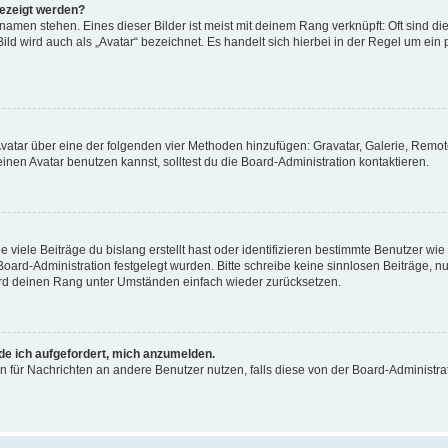
gezeigt werden?
amen stehen. Eines dieser Bilder ist meist mit deinem Rang verknüpft: Oft sind di
ld wird auch als „Avatar“ bezeichnet. Es handelt sich hierbei in der Regel um ein
 Avatar über eine der folgenden vier Methoden hinzufügen: Gravatar, Galerie, Rem
en Avatar benutzen kannst, solltest du die Board-Administration kontaktieren.
viele Beiträge du bislang erstellt hast oder identifizieren bestimmte Benutzer w
 Board-Administration festgelegt wurden. Bitte schreibe keine sinnlosen Beiträge
wird deinen Rang unter Umständen einfach wieder zurücksetzen.
rde ich aufgefordert, mich anzumelden.
ion für Nachrichten an andere Benutzer nutzen, falls diese von der Board-Administ