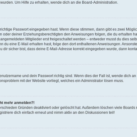
 wurden. Um Hilfe zu erhalten, wende dich an die Board-Administration.
 richtige Passwort eingegeben hast. Wenn diese stimmen, dann gibt es zwei Mögl
tern oder deiner Erziehungsberechtigten den Anweisungen folgen, die du erhalten ha
u angemeldeten Mitglieder erst freigeschaltet werden – entweder musst du dies selbs
. Wenn du eine E-Mail erhalten hast, folge den dort enthaltenen Anweisungen. Ansons
 dir sicher bist, dass deine E-Mail-Adresse korrekt eingegeben wurde, dann kontak
Benutzername und dein Passwort richtig sind. Wenn dies der Fall ist, wende dich a
ionsproblem mit der Website vorliegt, welches ein Administrator lösen muss.
icht mehr anmelden?!
erschieden Gründen deaktiviert oder gelöscht hat. Außerdem löschen viele Boards r
triere dich einfach erneut und nimm aktiv an den Diskussionen teil!