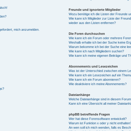
alsch!
Freunde und ignorierte Mitglieder
Wozu benötige ich die Listen der Freunde un
rden?
Wie kann ich Mitglieder zur Liste der Freund
wieder aus den Listen entfernen?
fgefordert, mich anzumelden.
Die Foren durchsuchen
Wie kann ich ein Forum oder mehrere For
Weshalb erhalte ich bei der Suche keine Er
Warum bekomme ich bei der Suche eine lee
Wie kann ich nach Mitgliedern suchen?
Wie kann ich meine eigenen Beiträge und T
Abonnements und Lesezeichen
Was ist der Unterschied zwischen einem L
Wie kann ich ein Lesezeichen auf ein Them
Wie kann ich ein Forum abonnieren?
Wie deaktiviere ich meine Abonnements?
gs?
Dateianhänge
Welche Dateianhänge sind in diesem Forum
Kann ich eine Übersicht all meiner Dateian
phpBB betreffende Fragen
Wer hat diese Forensoftware entwickelt?
Warum ist Funktion x oder y nicht enthalten
An wen soll ich mich wenden, falls es Besc