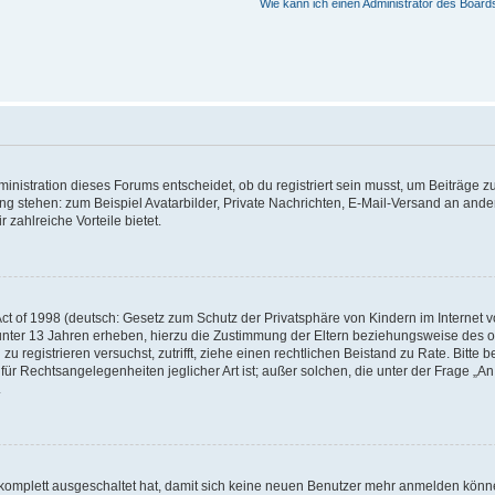
Wie kann ich einen Administrator des Board
istration dieses Forums entscheidet, ob du registriert sein musst, um Beiträge zu s
ung stehen: zum Beispiel Avatarbilder, Private Nachrichten, E-Mail-Versand an ander
 zahlreiche Vorteile bietet.
t of 1998 (deutsch: Gesetz zum Schutz der Privatsphäre von Kindern im Internet vo
unter 13 Jahren erheben, hierzu die Zustimmung der Eltern beziehungsweise des o
h zu registrieren versuchst, zutrifft, ziehe einen rechtlichen Beistand zu Rate. Bit
für Rechtsangelegenheiten jeglicher Art ist; außer solchen, die unter der Frage „
.
g komplett ausgeschaltet hat, damit sich keine neuen Benutzer mehr anmelden könn