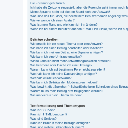
Die Forenuhr geht falsch!
Ich habe die Zeitzone eingestellt, aber die Forenuhr geht immer noch f
Meine Sprache steht auf diesem Board nicht zur Auswahl!
Was sind das für Bilder, die bei meinem Benutzernamen angezeigt we
Wie verwende ich einen Avatar?
Was ist mein Rang und wie kann ich ihn ändern?
Wenn ich bei einem Benutzer auf den E-Mail-Link klicke, werde ich au
Beiträge schreiben
Wie erstelle ich ein neues Thema oder eine Antwort?
Wie kann ich einen Beitrag bearbeiten oder löschen?
Wie kann ich meinem Beitrag eine Signatur anfügen?
Wie kann ich eine Umfrage erstellen?
Wieso kann ich nicht mehr Antwortmöglichkeiten erstellen?
Wie bearbeite oder lösche ich eine Umfrage?
Warum kann ich auf bestimmte Foren nicht zugreifen?
Weshalb kann ich keine Dateianhänge anfügen?
Weshalb wurde ich verwarnt?
Wie kann ich Beiträge den Moderatoren melden?
Was bewirkt die „Speichern“-Schaltfläche beim Schreiben eines Beitra
Warum muss mein Beitrag erst freigegeben werden?
Wie markiere ich ein Thema als neu?
Textformatierung und Thementypen
Was ist BBCode?
Kann ich HTML benutzen?
Was sind Smileys?
Kann ich Bilder in meine Beiträge einfügen?
Was sind globale Bekanntmachungen?