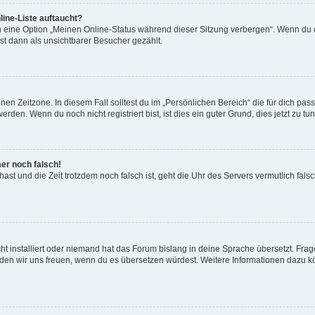
ine-Liste auftaucht?
n eine Option „Meinen Online-Status während dieser Sitzung verbergen“. Wenn du d
st dann als unsichtbarer Besucher gezählt.
en Zeitzone. In diesem Fall solltest du im „Persönlichen Bereich“ die für dich passe
den. Wenn du noch nicht registriert bist, ist dies ein guter Grund, dies jetzt zu tun
mer noch falsch!
t hast und die Zeit trotzdem noch falsch ist, geht die Uhr des Servers vermutlich fal
t installiert oder niemand hat das Forum bislang in deine Sprache übersetzt. Frag
, würden wir uns freuen, wenn du es übersetzen würdest. Weitere Informationen dazu