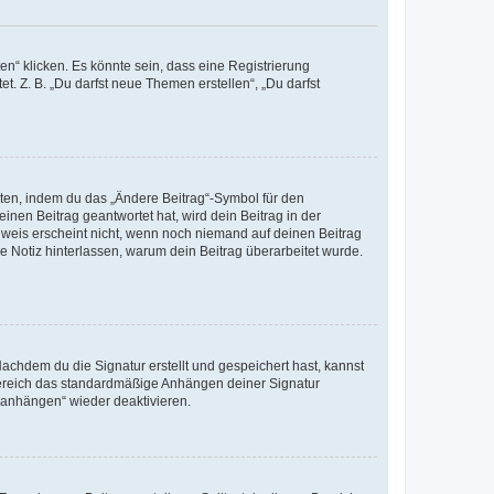
n“ klicken. Es könnte sein, dass eine Registrierung
t. Z. B. „Du darfst neue Themen erstellen“, „Du darfst
iten, indem du das „Ändere Beitrag“-Symbol für den
inen Beitrag geantwortet hat, wird dein Beitrag in der
nweis erscheint nicht, wenn noch niemand auf deinen Beitrag
ne Notiz hinterlassen, warum dein Beitrag überarbeitet wurde.
chdem du die Signatur erstellt und gespeichert hast, kannst
Bereich das standardmäßige Anhängen deiner Signatur
r anhängen“ wieder deaktivieren.