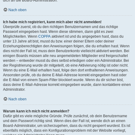
dich an die Board-Administration.
Nach oben
Ich habe mich registriert, kann mich aber nicht anmelden!
Überprüfe zuerst, ob du den richtigen Benutzernamen und das richtige
Passwort eingegeben hast. Wenn diese stimmen, dann gibt es zwei
Möglichkeiten. Wenn
COPPA
aktiviert ist und du angegeben hast, dass du
unter 13 Jahre alt bist, musst du bzw. einer deiner Eltern oder deiner
Erziehungsberechtigten den Anweisungen folgen, die du erhalten hast. Wenn
dies nicht der Fall ist, muss dein Benutzerkonto vielleicht aktiviert werden. Bei
einigen Boards müssen alle neu angemeldeten Mitglieder erst freigeschaltet
werden – entweder musst du dies selbst erledigen oder ein Administrator. Bei
der Registrierung wurde dir mitgeteilt, ob eine Aktivierung nötig ist oder nicht.
Wenn du eine E-Mail erhalten hast, folge den dort enthaltenen Anweisungen.
Ansonsten prüfe, ob du deine E-Mail-Adresse korrekt eingegeben hast oder
die E-Mail von einem Spam-Filter blockiert wurde. Wenn du dir sicher bist,
dass deine E-Mail-Adresse korrekt eingegeben wurde, dann kontaktiere einen
Administrator.
Nach oben
Warum kann ich mich nicht anmelden?
Dafür gibt es viele mögliche Gründe. Prüfe zunächst, ob dein Benutzername
und dein Passwort richtig sind. Wenn dies der Fall ist, wende dich an einen
Board-Administrator, um sicherzugehen, dass du nicht gesperrt wurdest. Es ist
ebenfalls möglich, dass ein Konfigurationsproblem mit der Website vorliegt,