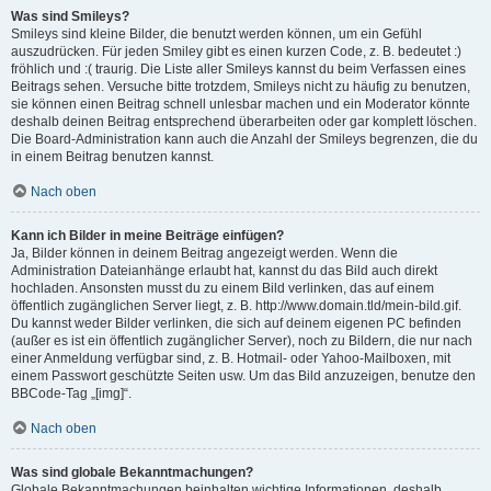
Was sind Smileys?
Smileys sind kleine Bilder, die benutzt werden können, um ein Gefühl
auszudrücken. Für jeden Smiley gibt es einen kurzen Code, z. B. bedeutet :)
fröhlich und :( traurig. Die Liste aller Smileys kannst du beim Verfassen eines
Beitrags sehen. Versuche bitte trotzdem, Smileys nicht zu häufig zu benutzen,
sie können einen Beitrag schnell unlesbar machen und ein Moderator könnte
deshalb deinen Beitrag entsprechend überarbeiten oder gar komplett löschen.
Die Board-Administration kann auch die Anzahl der Smileys begrenzen, die du
in einem Beitrag benutzen kannst.
Nach oben
Kann ich Bilder in meine Beiträge einfügen?
Ja, Bilder können in deinem Beitrag angezeigt werden. Wenn die
Administration Dateianhänge erlaubt hat, kannst du das Bild auch direkt
hochladen. Ansonsten musst du zu einem Bild verlinken, das auf einem
öffentlich zugänglichen Server liegt, z. B. http://www.domain.tld/mein-bild.gif.
Du kannst weder Bilder verlinken, die sich auf deinem eigenen PC befinden
(außer es ist ein öffentlich zugänglicher Server), noch zu Bildern, die nur nach
einer Anmeldung verfügbar sind, z. B. Hotmail- oder Yahoo-Mailboxen, mit
einem Passwort geschützte Seiten usw. Um das Bild anzuzeigen, benutze den
BBCode-Tag „[img]“.
Nach oben
Was sind globale Bekanntmachungen?
Globale Bekanntmachungen beinhalten wichtige Informationen, deshalb