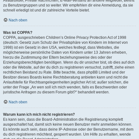
Avatarbilder, Private Nachrichten, E-Mail-Versand an andere Mitglieder, Beitritt
zu Benutzergruppen und so weiter. Wir empfehlen dir eine Anmeldung, da sie
schnell erledigt ist und dir zahlreiche Vorteile bietet.
Nach oben
Was ist COPPA?
COPPA, ausgeschrieben Children’s Online Privacy Protection Act of 1998
(deutsch: Gesetz zum Schutz der Privatsphäre von Kindern im Internet von
1998) ist ein Gesetz in den USA, welches festlegt, dass Websites, die
möglicherweise persönliche Daten von Kindern unter 13 Jahren erheben,
hierzu die Zustimmung der Eltern beziehungsweise des oder der
Erziehungsberechtigten benötigen. Wenn du dir unsicher bist, ob dies auf dich
oder die Website, auf der du dich zu registrieren versuchst, zutrifft, ziehe einen
rechtlichen Beistand zu Rate. Bitte beachte, dass phpBB Limited und der
Besitzer dieses Boards keine Rechtsberatung anbieten kann und nicht die
Anlaufstelle für Rechtsangelegenheiten jeglicher Art ist; außer solchen, die
unter der Frage „An wen soll ich mich wenden, falls es Beschwerden oder
juristische Anfragen zu diesem Forum gibt?“ behandelt werden.
Nach oben
Warum kann ich mich nicht registrieren?
Es kann sein, dass die Board-Administration die Registrierung komplett
ausgeschaltet hat, damit sich keine neuen Benutzer mehr anmelden können.
Es könnte auch sein, dass deine IP-Adresse oder der Benutzername, mit dem
du dich registrieren möchtest, gesperrt wurden. Um Hilfe zu erhalten, wende