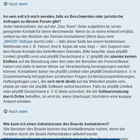
Nach oben
An wen soll ich mich wenden, falls es Beschwerden oder juristische
Anfragen zu diesem Forum gibt?
Jeder Administrator, der auf der „Das Team“-Seite aufgeführt ist, ist ein
geeigneter Kontakt für deine Beschwerde. Wenn du so keine Antwort erhältst,
solltest du den Besitzer der Domain kontaktieren (führe dazu eine
„WHOIS“-Abfrage
durch) oder — falls diese Seite bei einem kostenlosen
Webhoster wie z. B. Yahoo!, free.fr, funpic.de usw. liegt — den Support oder
den Abuse-Kontakt des betreffenden Dienstes. Bitte beachte, dass phpBB
Limited (phpBB.com) und phpBB Deutschland e. V. (phpBB.de)
absolut keinen
Einfluss
auf die Benutzung oder den oder die Benutzer der Forensoftware
haben und dafür in keiner Weise zur Verantwortung herangezogen werden
können. Kontaktiere daher nie phpBB Limited oder phpBB Deutschland e. V. in
Zusammenhang mit jeglichen juristischen Fragen (Unterlassungserklärungen,
Haftungsfragen usw.), die
sich nicht direkt
auf die Websiten phpbb.com,
phpbb.de oder die phpBB-Software selbst beziehen. Falls du phpBB Limited
oder phpBB Deutschland e. V. E-Mails schreibst, die die
Softwarenutzung
durch Dritte
betreffen, so wirst du, wenn überhaupt, höchstens eine knappe
Antwort erhalten.
Nach oben
Wie kann ich einen Administrator des Boards kontaktieren?
Alle Benutzer des Boards können das Kontaktformular nutzen, wenn die
Funktion durch die Board-Administration aktiviert wurde.
Mitglieder des Boards können zusätzlich den Link „Das Team“ verwenden.