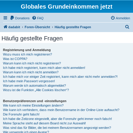
Globales Grundeinkommen jetzt
Donations
FAQ
Anmelden
S
dadabit
Foren-Übersicht
Häufig gestellte Fragen
u
Häufig gestellte Fragen
c
h
Registrierung und Anmeldung
Wozu muss ich mich registrieren?
e
Was ist COPPA?
Warum kann ich mich nicht registrieren?
Ich habe mich registriert, kann mich aber nicht anmelden!
Warum kann ich mich nicht anmelden?
Ich habe mich vor einiger Zeit registriert, kann mich aber nicht mehr anmelden?!
Ich habe mein Passwort vergessen!
Warum werde ich automatisch abgemeldet?
Wozu ist die Funktion „Alle Cookies löschen“?
Benutzerpräferenzen und -einstellungen
Wie kann ich meine Einstellungen ändern?
Wie kann ich verhindern, dass mein Benutzername in der Online-Liste auftaucht?
Die Forenuhr geht falsch!
Ich habe die Zeitzone eingestellt, aber die Forenuhr geht immer noch falsch!
Meine Sprache steht auf diesem Board nicht zur Auswahl!
Was sind das für Bilder, die bei meinem Benutzernamen angezeigt werden?
Wie verwende ich einen Avatar?