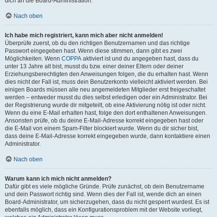
dich an die Board-Administration.
Nach oben
Ich habe mich registriert, kann mich aber nicht anmelden!
Überprüfe zuerst, ob du den richtigen Benutzernamen und das richtige
Passwort eingegeben hast. Wenn diese stimmen, dann gibt es zwei
Möglichkeiten. Wenn
COPPA
aktiviert ist und du angegeben hast, dass du
unter 13 Jahre alt bist, musst du bzw. einer deiner Eltern oder deiner
Erziehungsberechtigten den Anweisungen folgen, die du erhalten hast. Wenn
dies nicht der Fall ist, muss dein Benutzerkonto vielleicht aktiviert werden. Bei
einigen Boards müssen alle neu angemeldeten Mitglieder erst freigeschaltet
werden – entweder musst du dies selbst erledigen oder ein Administrator. Bei
der Registrierung wurde dir mitgeteilt, ob eine Aktivierung nötig ist oder nicht.
Wenn du eine E-Mail erhalten hast, folge den dort enthaltenen Anweisungen.
Ansonsten prüfe, ob du deine E-Mail-Adresse korrekt eingegeben hast oder
die E-Mail von einem Spam-Filter blockiert wurde. Wenn du dir sicher bist,
dass deine E-Mail-Adresse korrekt eingegeben wurde, dann kontaktiere einen
Administrator.
Nach oben
Warum kann ich mich nicht anmelden?
Dafür gibt es viele mögliche Gründe. Prüfe zunächst, ob dein Benutzername
und dein Passwort richtig sind. Wenn dies der Fall ist, wende dich an einen
Board-Administrator, um sicherzugehen, dass du nicht gesperrt wurdest. Es ist
ebenfalls möglich, dass ein Konfigurationsproblem mit der Website vorliegt,