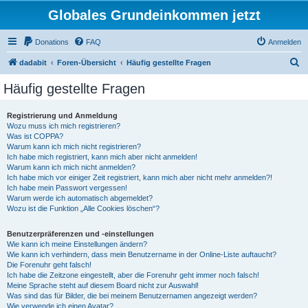
Globales Grundeinkommen jetzt
Donations
FAQ
Anmelden
S
dadabit
Foren-Übersicht
Häufig gestellte Fragen
u
Häufig gestellte Fragen
c
h
Registrierung und Anmeldung
Wozu muss ich mich registrieren?
e
Was ist COPPA?
Warum kann ich mich nicht registrieren?
Ich habe mich registriert, kann mich aber nicht anmelden!
Warum kann ich mich nicht anmelden?
Ich habe mich vor einiger Zeit registriert, kann mich aber nicht mehr anmelden?!
Ich habe mein Passwort vergessen!
Warum werde ich automatisch abgemeldet?
Wozu ist die Funktion „Alle Cookies löschen“?
Benutzerpräferenzen und -einstellungen
Wie kann ich meine Einstellungen ändern?
Wie kann ich verhindern, dass mein Benutzername in der Online-Liste auftaucht?
Die Forenuhr geht falsch!
Ich habe die Zeitzone eingestellt, aber die Forenuhr geht immer noch falsch!
Meine Sprache steht auf diesem Board nicht zur Auswahl!
Was sind das für Bilder, die bei meinem Benutzernamen angezeigt werden?
Wie verwende ich einen Avatar?