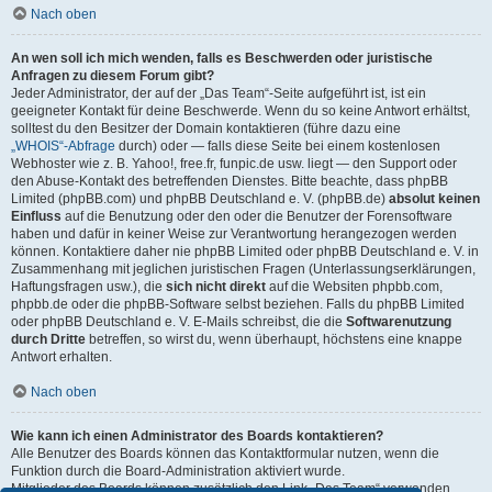
Nach oben
An wen soll ich mich wenden, falls es Beschwerden oder juristische
Anfragen zu diesem Forum gibt?
Jeder Administrator, der auf der „Das Team“-Seite aufgeführt ist, ist ein
geeigneter Kontakt für deine Beschwerde. Wenn du so keine Antwort erhältst,
solltest du den Besitzer der Domain kontaktieren (führe dazu eine
„WHOIS“-Abfrage
durch) oder — falls diese Seite bei einem kostenlosen
Webhoster wie z. B. Yahoo!, free.fr, funpic.de usw. liegt — den Support oder
den Abuse-Kontakt des betreffenden Dienstes. Bitte beachte, dass phpBB
Limited (phpBB.com) und phpBB Deutschland e. V. (phpBB.de)
absolut keinen
Einfluss
auf die Benutzung oder den oder die Benutzer der Forensoftware
haben und dafür in keiner Weise zur Verantwortung herangezogen werden
können. Kontaktiere daher nie phpBB Limited oder phpBB Deutschland e. V. in
Zusammenhang mit jeglichen juristischen Fragen (Unterlassungserklärungen,
Haftungsfragen usw.), die
sich nicht direkt
auf die Websiten phpbb.com,
phpbb.de oder die phpBB-Software selbst beziehen. Falls du phpBB Limited
oder phpBB Deutschland e. V. E-Mails schreibst, die die
Softwarenutzung
durch Dritte
betreffen, so wirst du, wenn überhaupt, höchstens eine knappe
Antwort erhalten.
Nach oben
Wie kann ich einen Administrator des Boards kontaktieren?
Alle Benutzer des Boards können das Kontaktformular nutzen, wenn die
Funktion durch die Board-Administration aktiviert wurde.
Mitglieder des Boards können zusätzlich den Link „Das Team“ verwenden.