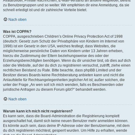
Avatarbilder, Private Nachrichten, E-Mail-Versand an andere Mitglieder, Beitritt
zu Benutzergruppen und so weiter. Wir empfehlen dir eine Anmeldung, da sie
schnell erledigt ist und dir zahlreiche Vorteile bietet.
Nach oben
Was ist COPPA?
COPPA, ausgeschrieben Children’s Online Privacy Protection Act of 1998
(deutsch: Gesetz zum Schutz der Privatsphäre von Kindern im Internet von
1998) ist ein Gesetz in den USA, welches festlegt, dass Websites, die
möglicherweise persönliche Daten von Kindern unter 13 Jahren erheben,
hierzu die Zustimmung der Eltern beziehungsweise des oder der
Erziehungsberechtigten benötigen. Wenn du dir unsicher bist, ob dies auf dich
oder die Website, auf der du dich zu registrieren versuchst, zutrifft, ziehe einen
rechtlichen Beistand zu Rate. Bitte beachte, dass phpBB Limited und der
Besitzer dieses Boards keine Rechtsberatung anbieten kann und nicht die
Anlaufstelle für Rechtsangelegenheiten jeglicher Art ist; außer solchen, die
unter der Frage „An wen soll ich mich wenden, falls es Beschwerden oder
juristische Anfragen zu diesem Forum gibt?“ behandelt werden.
Nach oben
Warum kann ich mich nicht registrieren?
Es kann sein, dass die Board-Administration die Registrierung komplett
ausgeschaltet hat, damit sich keine neuen Benutzer mehr anmelden können.
Es könnte auch sein, dass deine IP-Adresse oder der Benutzername, mit dem
du dich registrieren möchtest, gesperrt wurden. Um Hilfe zu erhalten, wende