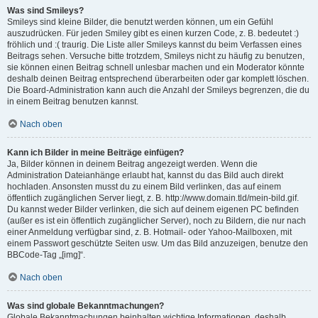
Was sind Smileys?
Smileys sind kleine Bilder, die benutzt werden können, um ein Gefühl
auszudrücken. Für jeden Smiley gibt es einen kurzen Code, z. B. bedeutet :)
fröhlich und :( traurig. Die Liste aller Smileys kannst du beim Verfassen eines
Beitrags sehen. Versuche bitte trotzdem, Smileys nicht zu häufig zu benutzen,
sie können einen Beitrag schnell unlesbar machen und ein Moderator könnte
deshalb deinen Beitrag entsprechend überarbeiten oder gar komplett löschen.
Die Board-Administration kann auch die Anzahl der Smileys begrenzen, die du
in einem Beitrag benutzen kannst.
Nach oben
Kann ich Bilder in meine Beiträge einfügen?
Ja, Bilder können in deinem Beitrag angezeigt werden. Wenn die
Administration Dateianhänge erlaubt hat, kannst du das Bild auch direkt
hochladen. Ansonsten musst du zu einem Bild verlinken, das auf einem
öffentlich zugänglichen Server liegt, z. B. http://www.domain.tld/mein-bild.gif.
Du kannst weder Bilder verlinken, die sich auf deinem eigenen PC befinden
(außer es ist ein öffentlich zugänglicher Server), noch zu Bildern, die nur nach
einer Anmeldung verfügbar sind, z. B. Hotmail- oder Yahoo-Mailboxen, mit
einem Passwort geschützte Seiten usw. Um das Bild anzuzeigen, benutze den
BBCode-Tag „[img]“.
Nach oben
Was sind globale Bekanntmachungen?
Globale Bekanntmachungen beinhalten wichtige Informationen, deshalb