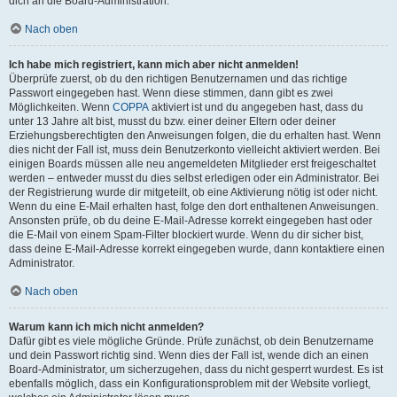
dich an die Board-Administration.
Nach oben
Ich habe mich registriert, kann mich aber nicht anmelden!
Überprüfe zuerst, ob du den richtigen Benutzernamen und das richtige
Passwort eingegeben hast. Wenn diese stimmen, dann gibt es zwei
Möglichkeiten. Wenn
COPPA
aktiviert ist und du angegeben hast, dass du
unter 13 Jahre alt bist, musst du bzw. einer deiner Eltern oder deiner
Erziehungsberechtigten den Anweisungen folgen, die du erhalten hast. Wenn
dies nicht der Fall ist, muss dein Benutzerkonto vielleicht aktiviert werden. Bei
einigen Boards müssen alle neu angemeldeten Mitglieder erst freigeschaltet
werden – entweder musst du dies selbst erledigen oder ein Administrator. Bei
der Registrierung wurde dir mitgeteilt, ob eine Aktivierung nötig ist oder nicht.
Wenn du eine E-Mail erhalten hast, folge den dort enthaltenen Anweisungen.
Ansonsten prüfe, ob du deine E-Mail-Adresse korrekt eingegeben hast oder
die E-Mail von einem Spam-Filter blockiert wurde. Wenn du dir sicher bist,
dass deine E-Mail-Adresse korrekt eingegeben wurde, dann kontaktiere einen
Administrator.
Nach oben
Warum kann ich mich nicht anmelden?
Dafür gibt es viele mögliche Gründe. Prüfe zunächst, ob dein Benutzername
und dein Passwort richtig sind. Wenn dies der Fall ist, wende dich an einen
Board-Administrator, um sicherzugehen, dass du nicht gesperrt wurdest. Es ist
ebenfalls möglich, dass ein Konfigurationsproblem mit der Website vorliegt,