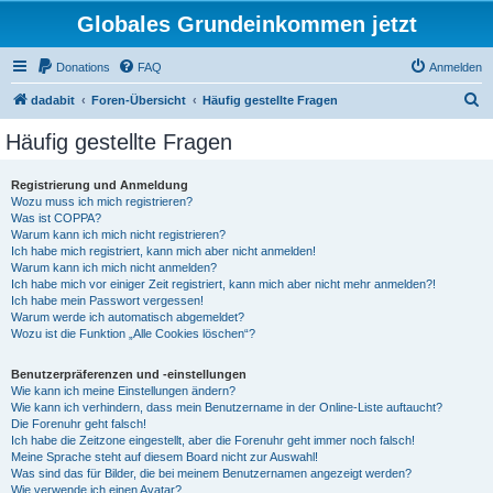
Globales Grundeinkommen jetzt
Donations
FAQ
Anmelden
S
dadabit
Foren-Übersicht
Häufig gestellte Fragen
u
Häufig gestellte Fragen
c
h
Registrierung und Anmeldung
Wozu muss ich mich registrieren?
e
Was ist COPPA?
Warum kann ich mich nicht registrieren?
Ich habe mich registriert, kann mich aber nicht anmelden!
Warum kann ich mich nicht anmelden?
Ich habe mich vor einiger Zeit registriert, kann mich aber nicht mehr anmelden?!
Ich habe mein Passwort vergessen!
Warum werde ich automatisch abgemeldet?
Wozu ist die Funktion „Alle Cookies löschen“?
Benutzerpräferenzen und -einstellungen
Wie kann ich meine Einstellungen ändern?
Wie kann ich verhindern, dass mein Benutzername in der Online-Liste auftaucht?
Die Forenuhr geht falsch!
Ich habe die Zeitzone eingestellt, aber die Forenuhr geht immer noch falsch!
Meine Sprache steht auf diesem Board nicht zur Auswahl!
Was sind das für Bilder, die bei meinem Benutzernamen angezeigt werden?
Wie verwende ich einen Avatar?