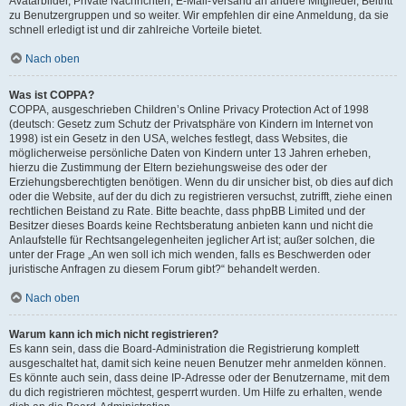
Avatarbilder, Private Nachrichten, E-Mail-Versand an andere Mitglieder, Beitritt
zu Benutzergruppen und so weiter. Wir empfehlen dir eine Anmeldung, da sie
schnell erledigt ist und dir zahlreiche Vorteile bietet.
Nach oben
Was ist COPPA?
COPPA, ausgeschrieben Children’s Online Privacy Protection Act of 1998
(deutsch: Gesetz zum Schutz der Privatsphäre von Kindern im Internet von
1998) ist ein Gesetz in den USA, welches festlegt, dass Websites, die
möglicherweise persönliche Daten von Kindern unter 13 Jahren erheben,
hierzu die Zustimmung der Eltern beziehungsweise des oder der
Erziehungsberechtigten benötigen. Wenn du dir unsicher bist, ob dies auf dich
oder die Website, auf der du dich zu registrieren versuchst, zutrifft, ziehe einen
rechtlichen Beistand zu Rate. Bitte beachte, dass phpBB Limited und der
Besitzer dieses Boards keine Rechtsberatung anbieten kann und nicht die
Anlaufstelle für Rechtsangelegenheiten jeglicher Art ist; außer solchen, die
unter der Frage „An wen soll ich mich wenden, falls es Beschwerden oder
juristische Anfragen zu diesem Forum gibt?“ behandelt werden.
Nach oben
Warum kann ich mich nicht registrieren?
Es kann sein, dass die Board-Administration die Registrierung komplett
ausgeschaltet hat, damit sich keine neuen Benutzer mehr anmelden können.
Es könnte auch sein, dass deine IP-Adresse oder der Benutzername, mit dem
du dich registrieren möchtest, gesperrt wurden. Um Hilfe zu erhalten, wende