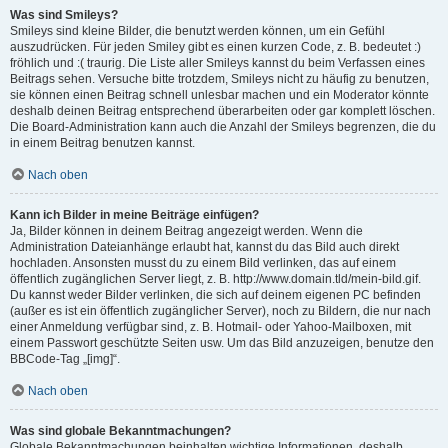
Was sind Smileys?
Smileys sind kleine Bilder, die benutzt werden können, um ein Gefühl
auszudrücken. Für jeden Smiley gibt es einen kurzen Code, z. B. bedeutet :)
fröhlich und :( traurig. Die Liste aller Smileys kannst du beim Verfassen eines
Beitrags sehen. Versuche bitte trotzdem, Smileys nicht zu häufig zu benutzen,
sie können einen Beitrag schnell unlesbar machen und ein Moderator könnte
deshalb deinen Beitrag entsprechend überarbeiten oder gar komplett löschen.
Die Board-Administration kann auch die Anzahl der Smileys begrenzen, die du
in einem Beitrag benutzen kannst.
Nach oben
Kann ich Bilder in meine Beiträge einfügen?
Ja, Bilder können in deinem Beitrag angezeigt werden. Wenn die
Administration Dateianhänge erlaubt hat, kannst du das Bild auch direkt
hochladen. Ansonsten musst du zu einem Bild verlinken, das auf einem
öffentlich zugänglichen Server liegt, z. B. http://www.domain.tld/mein-bild.gif.
Du kannst weder Bilder verlinken, die sich auf deinem eigenen PC befinden
(außer es ist ein öffentlich zugänglicher Server), noch zu Bildern, die nur nach
einer Anmeldung verfügbar sind, z. B. Hotmail- oder Yahoo-Mailboxen, mit
einem Passwort geschützte Seiten usw. Um das Bild anzuzeigen, benutze den
BBCode-Tag „[img]“.
Nach oben
Was sind globale Bekanntmachungen?
Globale Bekanntmachungen beinhalten wichtige Informationen, deshalb