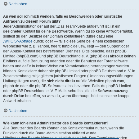
Nach oben
An wen soll ich mich wenden, falls es Beschwerden oder juristische
Anfragen zu diesem Forum gibt?
Jeder Administrator, der auf der „Das Team“-Seite aufgeführt ist, ist ein
geeigneter Kontakt für deine Beschwerde. Wenn du so keine Antwort erhältst,
solltest du den Besitzer der Domain kontaktieren (führe dazu eine
„WHOIS“-Abfrage
durch) oder — falls diese Seite bei einem kostenlosen
Webhoster wie z. B. Yahoo!, free.fr, funpic.de usw. liegt — den Support oder
den Abuse-Kontakt des betreffenden Dienstes. Bitte beachte, dass phpBB
Limited (phpBB.com) und phpBB Deutschland e. V. (phpBB.de)
absolut keinen
Einfluss
auf die Benutzung oder den oder die Benutzer der Forensoftware
haben und dafür in keiner Weise zur Verantwortung herangezogen werden
können. Kontaktiere daher nie phpBB Limited oder phpBB Deutschland e. V. in
Zusammenhang mit jeglichen juristischen Fragen (Unterlassungserklärungen,
Haftungsfragen usw.), die
sich nicht direkt
auf die Websiten phpbb.com,
phpbb.de oder die phpBB-Software selbst beziehen. Falls du phpBB Limited
oder phpBB Deutschland e. V. E-Mails schreibst, die die
Softwarenutzung
durch Dritte
betreffen, so wirst du, wenn überhaupt, höchstens eine knappe
Antwort erhalten.
Nach oben
Wie kann ich einen Administrator des Boards kontaktieren?
Alle Benutzer des Boards können das Kontaktformular nutzen, wenn die
Funktion durch die Board-Administration aktiviert wurde.
Mitglieder des Boards können zusätzlich den Link „Das Team“ verwenden.