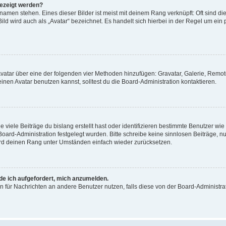
gezeigt werden?
amen stehen. Eines dieser Bilder ist meist mit deinem Rang verknüpft: Oft sind di
ld wird auch als „Avatar“ bezeichnet. Es handelt sich hierbei in der Regel um ein
 Avatar über eine der folgenden vier Methoden hinzufügen: Gravatar, Galerie, Rem
en Avatar benutzen kannst, solltest du die Board-Administration kontaktieren.
viele Beiträge du bislang erstellt hast oder identifizieren bestimmte Benutzer w
 Board-Administration festgelegt wurden. Bitte schreibe keine sinnlosen Beiträge
wird deinen Rang unter Umständen einfach wieder zurücksetzen.
rde ich aufgefordert, mich anzumelden.
ion für Nachrichten an andere Benutzer nutzen, falls diese von der Board-Administ