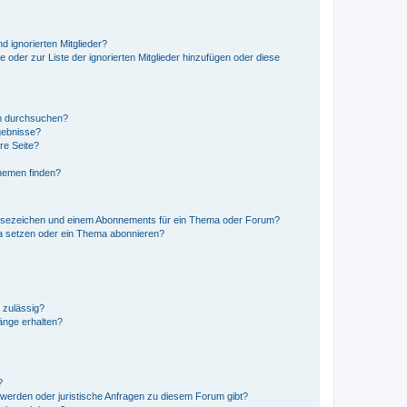
d ignorierten Mitglieder?
e oder zur Liste der ignorierten Mitglieder hinzufügen oder diese
en durchsuchen?
gebnisse?
re Seite?
hemen finden?
esezeichen und einem Abonnements für ein Thema oder Forum?
a setzen oder ein Thema abonnieren?
 zulässig?
hänge erhalten?
?
hwerden oder juristische Anfragen zu diesem Forum gibt?