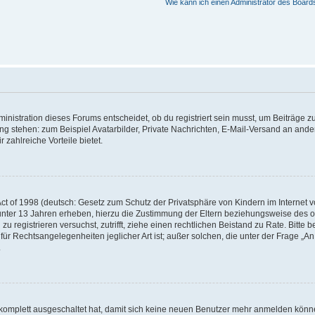
Wie kann ich einen Administrator des Board
istration dieses Forums entscheidet, ob du registriert sein musst, um Beiträge zu s
ung stehen: zum Beispiel Avatarbilder, Private Nachrichten, E-Mail-Versand an ander
 zahlreiche Vorteile bietet.
t of 1998 (deutsch: Gesetz zum Schutz der Privatsphäre von Kindern im Internet vo
unter 13 Jahren erheben, hierzu die Zustimmung der Eltern beziehungsweise des o
h zu registrieren versuchst, zutrifft, ziehe einen rechtlichen Beistand zu Rate. Bit
für Rechtsangelegenheiten jeglicher Art ist; außer solchen, die unter der Frage „
.
g komplett ausgeschaltet hat, damit sich keine neuen Benutzer mehr anmelden könn