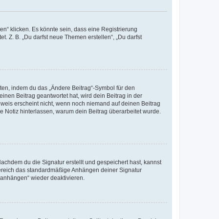
n“ klicken. Es könnte sein, dass eine Registrierung
t. Z. B. „Du darfst neue Themen erstellen“, „Du darfst
iten, indem du das „Ändere Beitrag“-Symbol für den
inen Beitrag geantwortet hat, wird dein Beitrag in der
nweis erscheint nicht, wenn noch niemand auf deinen Beitrag
ne Notiz hinterlassen, warum dein Beitrag überarbeitet wurde.
chdem du die Signatur erstellt und gespeichert hast, kannst
Bereich das standardmäßige Anhängen deiner Signatur
r anhängen“ wieder deaktivieren.