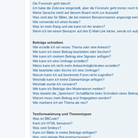
Die Forenuhr geht falsch!
Ich habe die Zeitzone eingestellt, aber die Forenuhr geht immer noch f
Meine Sprache steht auf diesem Board nicht zur Auswahl!
Was sind das für Bilder, die bei meinem Benutzernamen angezeigt we
Wie verwende ich einen Avatar?
Was ist mein Rang und wie kann ich ihn ändern?
Wenn ich bei einem Benutzer auf den E-Mail-Link klicke, werde ich au
Beiträge schreiben
Wie erstelle ich ein neues Thema oder eine Antwort?
Wie kann ich einen Beitrag bearbeiten oder löschen?
Wie kann ich meinem Beitrag eine Signatur anfügen?
Wie kann ich eine Umfrage erstellen?
Wieso kann ich nicht mehr Antwortmöglichkeiten erstellen?
Wie bearbeite oder lösche ich eine Umfrage?
Warum kann ich auf bestimmte Foren nicht zugreifen?
Weshalb kann ich keine Dateianhänge anfügen?
Weshalb wurde ich verwarnt?
Wie kann ich Beiträge den Moderatoren melden?
Was bewirkt die „Speichern“-Schaltfläche beim Schreiben eines Beitra
Warum muss mein Beitrag erst freigegeben werden?
Wie markiere ich ein Thema als neu?
Textformatierung und Thementypen
Was ist BBCode?
Kann ich HTML benutzen?
Was sind Smileys?
Kann ich Bilder in meine Beiträge einfügen?
Was sind globale Bekanntmachungen?