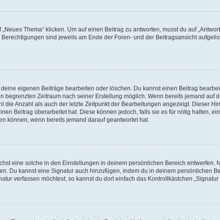
„Neues Thema“ klicken. Um auf einen Beitrag zu antworten, musst du auf „Antworte
e Berechtigungen sind jeweils am Ende der Foren- und der Beitragsansicht aufgeliste
r deine eigenen Beiträge bearbeiten oder löschen. Du kannst einen Beitrag bearbe
inen begrenzten Zeitraum nach seiner Erstellung möglich. Wenn bereits jemand auf de
 die Anzahl als auch der letzte Zeitpunkt der Bearbeitungen angezeigt. Dieser Hi
en Beitrag überarbeitet hat. Diese können jedoch, falls sie es für nötig halten, ei
hen können, wenn bereits jemand darauf geantwortet hat.
st eine solche in den Einstellungen in deinem persönlichen Bereich entwerfen. Na
eren. Du kannst eine Signatur auch hinzufügen, indem du in deinem persönlichen 
atur verfassen möchtest, so kannst du dort einfach das Kontrollkästchen „Signatu