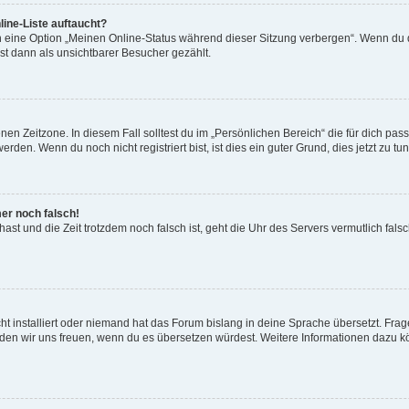
ine-Liste auftaucht?
n eine Option „Meinen Online-Status während dieser Sitzung verbergen“. Wenn du d
st dann als unsichtbarer Besucher gezählt.
en Zeitzone. In diesem Fall solltest du im „Persönlichen Bereich“ die für dich passe
den. Wenn du noch nicht registriert bist, ist dies ein guter Grund, dies jetzt zu tun
mer noch falsch!
t hast und die Zeit trotzdem noch falsch ist, geht die Uhr des Servers vermutlich fal
t installiert oder niemand hat das Forum bislang in deine Sprache übersetzt. Frag
, würden wir uns freuen, wenn du es übersetzen würdest. Weitere Informationen dazu