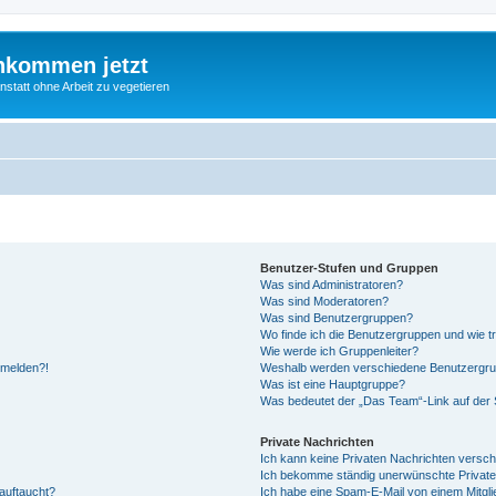
nkommen jetzt
statt ohne Arbeit zu vegetieren
Benutzer-Stufen und Gruppen
Was sind Administratoren?
Was sind Moderatoren?
Was sind Benutzergruppen?
Wo finde ich die Benutzergruppen und wie tr
Wie werde ich Gruppenleiter?
anmelden?!
Weshalb werden verschiedene Benutzergrupp
Was ist eine Hauptgruppe?
Was bedeutet der „Das Team“-Link auf der S
Private Nachrichten
Ich kann keine Privaten Nachrichten versch
Ich bekomme ständig unerwünschte Private
auftaucht?
Ich habe eine Spam-E-Mail von einem Mitgli