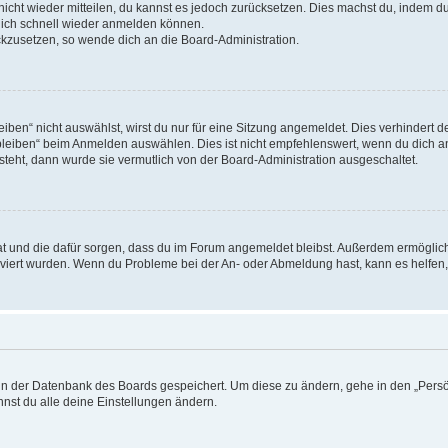
 nicht wieder mitteilen, du kannst es jedoch zurücksetzen. Dies machst du, indem 
 dich schnell wieder anmelden können.
ückzusetzen, so wende dich an die Board-Administration.
en“ nicht auswählst, wirst du nur für eine Sitzung angemeldet. Dies verhindert 
leiben“ beim Anmelden auswählen. Dies ist nicht empfehlenswert, wenn du dich an
 steht, dann wurde sie vermutlich von der Board-Administration ausgeschaltet.
 hat und die dafür sorgen, dass du im Forum angemeldet bleibst. Außerdem ermögli
tiviert wurden. Wenn du Probleme bei der An- oder Abmeldung hast, kann es helfen
n in der Datenbank des Boards gespeichert. Um diese zu ändern, gehe in den „Persö
nst du alle deine Einstellungen ändern.