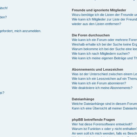
alsch!
Freunde und ignorierte Mitglieder
Wozu benötige ich die Listen der Freunde un
rden?
Wie kann ich Mitglieder zur Liste der Freund
wieder aus den Listen entfernen?
fgefordert, mich anzumelden.
Die Foren durchsuchen
Wie kann ich ein Forum oder mehrere For
Weshalb erhalte ich bei der Suche keine Er
Warum bekomme ich bei der Suche eine lee
Wie kann ich nach Mitgliedern suchen?
Wie kann ich meine eigenen Beiträge und T
Abonnements und Lesezeichen
Was ist der Unterschied zwischen einem L
Wie kann ich ein Lesezeichen auf ein Them
Wie kann ich ein Forum abonnieren?
Wie deaktiviere ich meine Abonnements?
gs?
Dateianhänge
Welche Dateianhänge sind in diesem Forum
Kann ich eine Übersicht all meiner Dateian
phpBB betreffende Fragen
Wer hat diese Forensoftware entwickelt?
Warum ist Funktion x oder y nicht enthalten
An wen soll ich mich wenden, falls es Besc