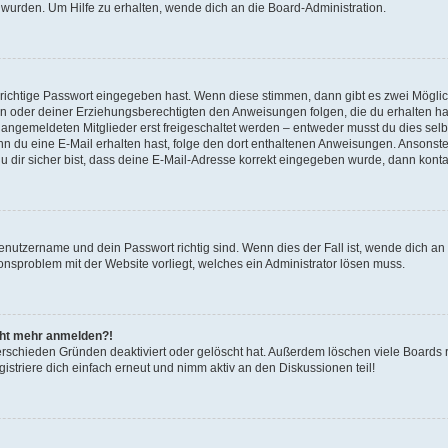
 wurden. Um Hilfe zu erhalten, wende dich an die Board-Administration.
 richtige Passwort eingegeben hast. Wenn diese stimmen, dann gibt es zwei Mögl
tern oder deiner Erziehungsberechtigten den Anweisungen folgen, die du erhalten ha
u angemeldeten Mitglieder erst freigeschaltet werden – entweder musst du dies selbs
. Wenn du eine E-Mail erhalten hast, folge den dort enthaltenen Anweisungen. Ansons
 dir sicher bist, dass deine E-Mail-Adresse korrekt eingegeben wurde, dann kontak
Benutzername und dein Passwort richtig sind. Wenn dies der Fall ist, wende dich a
ionsproblem mit der Website vorliegt, welches ein Administrator lösen muss.
icht mehr anmelden?!
erschieden Gründen deaktiviert oder gelöscht hat. Außerdem löschen viele Boards r
triere dich einfach erneut und nimm aktiv an den Diskussionen teil!