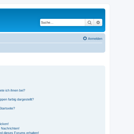
Suche
Erweiterte Suche
Anmelden
ete ich ihnen bei?
en farbig dargestellt?
tartseite?
icken!
 Nachrichten!
ed dieses Forums erhalten!