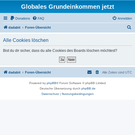
Globales Grundeinkommen jetzt
Donations
FAQ
Anmelden
S
dadabit
Foren-Übersicht
u
Alle Cookies löschen
c
h
Bist du dir sicher, dass du alle Cookies des Boards löschen möchtest?
e
dadabit
Foren-Übersicht
Alle Zeiten sind
UTC
Powered by
phpBB
® Forum Software © phpBB Limited
Deutsche Übersetzung durch
phpBB.de
Datenschutz
|
Nutzungsbedingungen