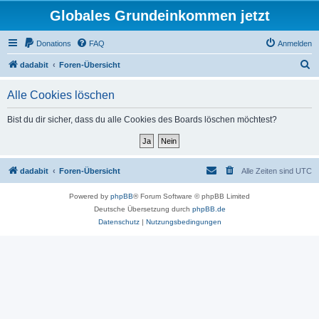
Globales Grundeinkommen jetzt
Donations
FAQ
Anmelden
S
dadabit
Foren-Übersicht
u
Alle Cookies löschen
c
h
Bist du dir sicher, dass du alle Cookies des Boards löschen möchtest?
e
dadabit
Foren-Übersicht
Alle Zeiten sind
UTC
Powered by
phpBB
® Forum Software © phpBB Limited
Deutsche Übersetzung durch
phpBB.de
Datenschutz
|
Nutzungsbedingungen