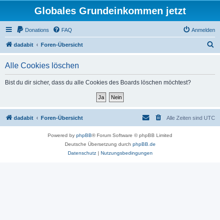
Globales Grundeinkommen jetzt
Donations
FAQ
Anmelden
S
dadabit
Foren-Übersicht
u
Alle Cookies löschen
c
h
Bist du dir sicher, dass du alle Cookies des Boards löschen möchtest?
e
dadabit
Foren-Übersicht
Alle Zeiten sind
UTC
Powered by
phpBB
® Forum Software © phpBB Limited
Deutsche Übersetzung durch
phpBB.de
Datenschutz
|
Nutzungsbedingungen