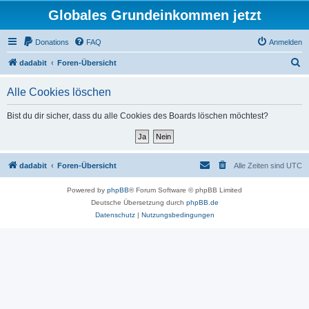
Globales Grundeinkommen jetzt
Donations
FAQ
Anmelden
S
dadabit
Foren-Übersicht
u
Alle Cookies löschen
c
h
Bist du dir sicher, dass du alle Cookies des Boards löschen möchtest?
e
dadabit
Foren-Übersicht
Alle Zeiten sind
UTC
Powered by
phpBB
® Forum Software © phpBB Limited
Deutsche Übersetzung durch
phpBB.de
Datenschutz
|
Nutzungsbedingungen