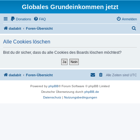
Globales Grundeinkommen jetzt
Donations
FAQ
Anmelden
S
dadabit
Foren-Übersicht
u
Alle Cookies löschen
c
h
Bist du dir sicher, dass du alle Cookies des Boards löschen möchtest?
e
dadabit
Foren-Übersicht
Alle Zeiten sind
UTC
Powered by
phpBB
® Forum Software © phpBB Limited
Deutsche Übersetzung durch
phpBB.de
Datenschutz
|
Nutzungsbedingungen