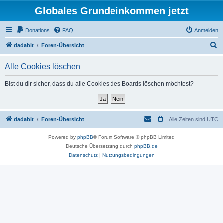
Globales Grundeinkommen jetzt
Donations
FAQ
Anmelden
S
dadabit
Foren-Übersicht
u
Alle Cookies löschen
c
h
Bist du dir sicher, dass du alle Cookies des Boards löschen möchtest?
e
dadabit
Foren-Übersicht
Alle Zeiten sind
UTC
Powered by
phpBB
® Forum Software © phpBB Limited
Deutsche Übersetzung durch
phpBB.de
Datenschutz
|
Nutzungsbedingungen