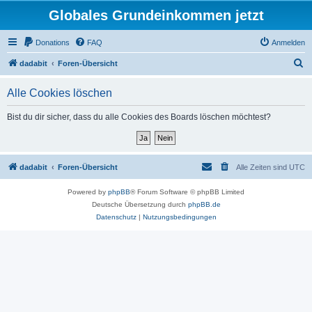
Globales Grundeinkommen jetzt
Donations
FAQ
Anmelden
S
dadabit
Foren-Übersicht
u
Alle Cookies löschen
c
h
Bist du dir sicher, dass du alle Cookies des Boards löschen möchtest?
e
dadabit
Foren-Übersicht
Alle Zeiten sind
UTC
Powered by
phpBB
® Forum Software © phpBB Limited
Deutsche Übersetzung durch
phpBB.de
Datenschutz
|
Nutzungsbedingungen