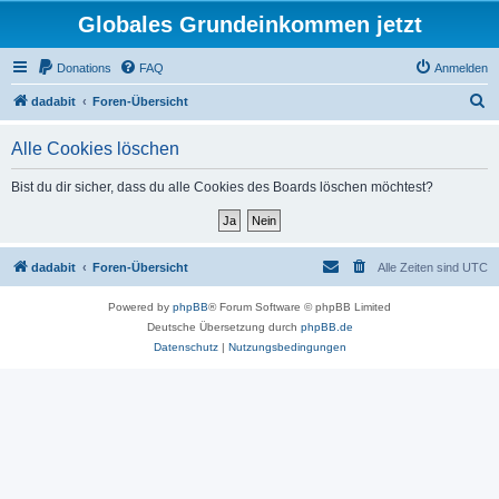
Globales Grundeinkommen jetzt
Donations
FAQ
Anmelden
S
dadabit
Foren-Übersicht
u
Alle Cookies löschen
c
h
Bist du dir sicher, dass du alle Cookies des Boards löschen möchtest?
e
dadabit
Foren-Übersicht
Alle Zeiten sind
UTC
Powered by
phpBB
® Forum Software © phpBB Limited
Deutsche Übersetzung durch
phpBB.de
Datenschutz
|
Nutzungsbedingungen